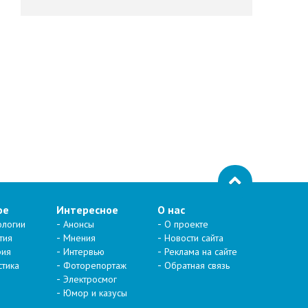
ое
Интересное
О нас
ологии
Анонсы
О проекте
тия
Мнения
Новости сайта
рия
Интервью
Реклама на сайте
стика
Фоторепортаж
Обратная связь
Электросмог
Юмор и казусы