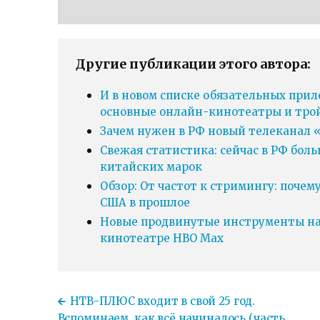
Другие публикации этого автора:
И в новом списке обязательных прил
основные онлайн-кинотеатры и тро
Зачем нужен в РФ новый телеканал «
Свежая статистика: сейчас в РФ бол
китайских марок
Обзор: От частот к стримингу: почем
США в прошлое
Новые продвинутые инструменты нав
кинотеатре HBO Max
НТВ-ПЛЮС входит в свой 25 год.
Вспоминаем, как всё начиналось (часть