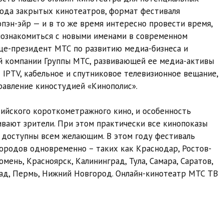
иода закрытых кинотеатров, формат фестиваля
пэн-эйр — и в то же время интересно провести время,
познакомиться с новыми именами в современном
це-президент МТС по развитию медиа-бизнеса и
 компании Группы МТС, развивающей ее медиа-активы
IPTV, кабельное и спутниковое телевизионное вещание,
равление киностудией «Кинополис».
сийского короткометражного кино, и особенность
ивают зрители. При этом практически все кинопоказы
 доступны всем желающим. В этом году фестиваль
городов одновременно – таких как Краснодар, Ростов-
юмень, Красноярск, Калининград, Тула, Самара, Саратов,
град, Пермь, Нижний Новгород. Онлайн-кинотеатр МТС ТВ