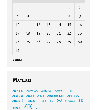
1
2
3
4
5
6
7
8
9
10
11
12
13
14
15
16
17
18
19
20
21
22
23
24
25
26
27
28
29
30
31
« ИЮЛ
Метки
Amos-4
Astra 4A
ABS-2A
Astra 5B
3D
ArabSat
Amos
Asus
Amazon Leo
Apple TV
5G
8K
Android
Amazon
ABS
6G
5 канал
4K
ABS-2
arte