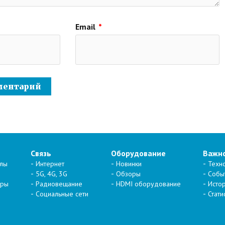
Email
*
Связь
Оборудование
Важн
алы
Интернет
Новинки
Техн
5G, 4G, 3G
Обзоры
Собы
тры
Радиовещание
HDMI оборудование
Исто
Социальные сети
Стати