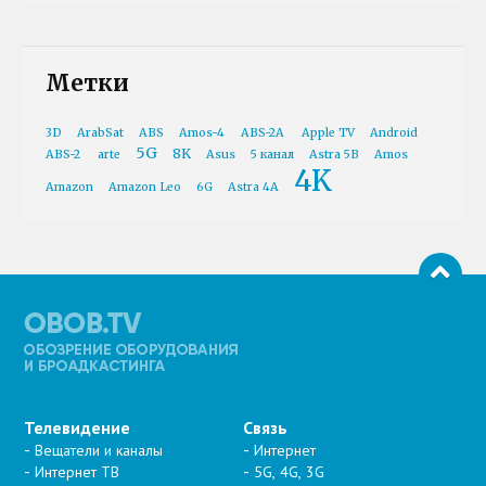
Метки
3D
ArabSat
ABS
Amos-4
ABS-2A
Apple TV
Android
5G
8K
ABS-2
arte
Asus
5 канал
Astra 5B
Amos
4K
Amazon
Amazon Leo
6G
Astra 4A
Телевидение
Связь
Вещатели и каналы
Интернет
Интернет ТВ
5G, 4G, 3G