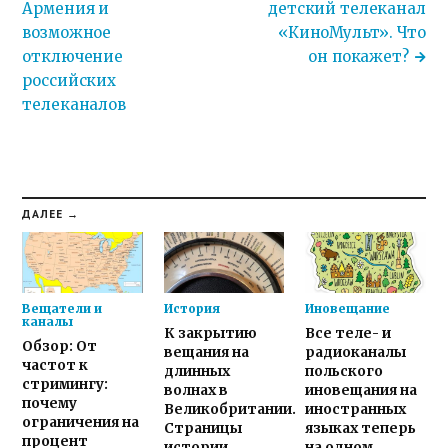
Армения и
детский телеканал
возможное
«КиноМульт». Что
отключение
он покажет?
российских
телеканалов
ДАЛЕЕ →
Вещатели и
История
Иновещание
каналы
К закрытию
Все теле- и
Обзор: От
вещания на
радиоканалы
частот к
длинных
польского
стримингу:
волнах в
иновещания на
почему
Великобритании.
иностранных
ограничения на
Страницы
языках теперь
процент
истории
на одном