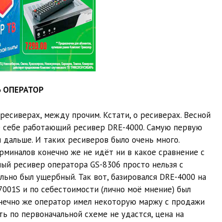
Ь ОПЕРАТОР
 ресиверах, между прочим. Кстати, о ресиверах. Весной
е себе работающий ресивер DRE-4000. Самую первую
 дальше. И таких ресиверов было очень много.
рминалов конечно же не идёт ни в какое сравнение с
ный ресивер оператора GS-8306 просто нельзя с
ьно был ущербный. Так вот, базировался DRE-4000 на
001S и по себестоимости (лично моё мнение) был
онечно же оператор имел некоторую маржу с продажи
ать по первоначальной схеме не удастся, цена на