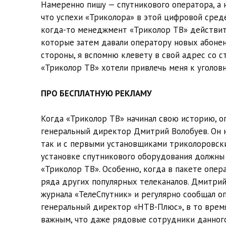
Намеренно пишу — спутникового оператора, а 
что успехи «Триколора» в этой цифровой сред
когда-то менеджмент «Триколор ТВ» действите
которые затем давали оператору новых абонент
стороны, я вспомню клевету в свой адрес со с
«Триколор ТВ» хотели привлечь меня к уголов
ПРО БЕСПЛАТНУЮ РЕКЛАМУ
Когда «Триколор ТВ» начинал свою историю, о
генеральный директор Дмитрий Волобуев. Он не
так и с первыми установщиками триколоровски
установке спутникового оборудования должны
«Триколор ТВ». Особенно, когда в пакете опера
ряда других популярных телеканалов. Дмитрий
журнала «ТелеСпутник» и регулярно сообщал оп
генеральный директор «НТВ-Плюс», в то время
важным, что даже рядовые сотрудники данного