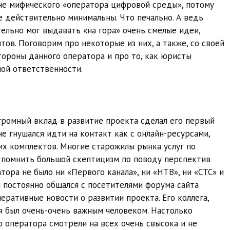
не мифического «оператора цифровой среды», потому
е действительно минимальны. Что печально. А ведь
льно мог выдавать «на гора» очень смелые идеи,
ов. Поговорим про некоторые из них, а также, со своей
тороны данного оператора и про то, как юристы
ной ответственности.
громный вклад в развитие проекта сделал его первый
 гнушался идти на контакт как с онлайн-ресурсами,
х комплектов. Многие старожилы рынка услуг по
 помнить большой скептицизм по поводу перспектив
тора не было ни «Первого канала», ни «НТВ», ни «СТС» и
 постоянно общался с посетителями форума сайта
еративные новости о развитии проекта. Его коллега,
 был очень-очень важным человеком. Настолько
 оператора смотрели на всех очень свысока и не