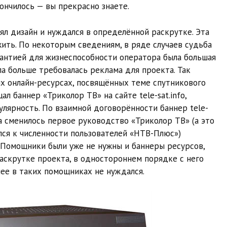
кончилось — вы прекрасно знаете.
ял дизайн и нуждался в определённой раскрутке. Эта
жить. По некоторым сведениям, в ряде случаев судьба
рантией для жизнеспособности оператора была большая
ыла больше требовалась реклама для проекта. Так
х онлайн-ресурсах, посвящённых теме спутникового
л баннер «Триколор ТВ» на сайте tele-sat.info,
лярность. По взаимной договорённости баннер tele-
да сменилось первое руководство «Триколор ТВ» (а это
лся к численности пользователей «НТВ-Плюс»)
 Помощники были уже не нужны и баннеры ресурсов,
аскрутке проекта, в одностороннем порядке с него
лее в таких помощниках не нуждался.