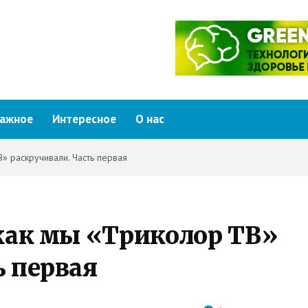
ажное
Интересное
О нас
В» раскручивали. Часть первая
 как мы «Триколор ТВ»
ь первая