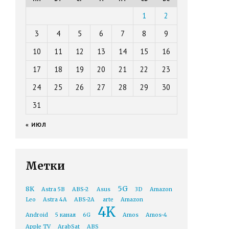
1
2
3
4
5
6
7
8
9
10
11
12
13
14
15
16
17
18
19
20
21
22
23
24
25
26
27
28
29
30
31
« ИЮЛ
Метки
5G
8K
Astra 5B
ABS-2
Asus
3D
Amazon
Leo
Astra 4A
ABS-2A
arte
Amazon
4K
Android
5 канал
6G
Amos
Amos-4
Apple TV
ArabSat
ABS