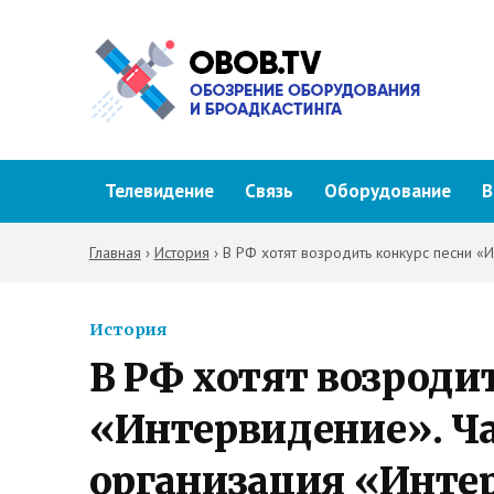
Телевидение
Связь
Оборудование
В
Главная
›
История
›
В РФ хотят возродить конкурс песни «
История
В РФ хотят возроди
«Интервидение». Ча
организация «Интер