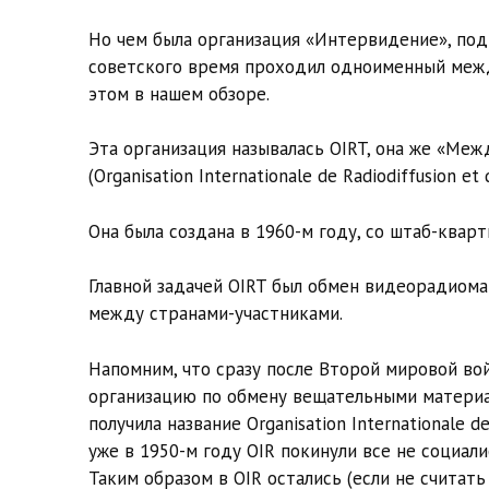
Но чем была организация «Интервидение», под 
советского время проходил одноименный межд
этом в нашем обзоре.
Эта организация называлась OIRT, она же «Ме
(Organisation Internationale de Radiodiffusion e
Она была создана в 1960-м году, со штаб-кварт
Главной задачей OIRT был обмен видеорадиома
между странами-участниками.
Напомним, что сразу после Второй мировой в
организацию по обмену вещательными материа
получила название Organisation Internationale d
уже в 1950-м году OIR покинули все не социал
Таким образом в OIR остались (если не считат