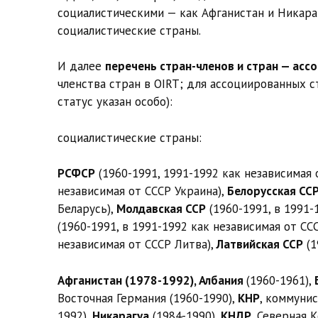
социалистическими — как Афганистан и Никараг
социалистические страны.
И далее
перечень стран-членов и стран — асс
членства стран в OIRT; для ассоциированных с
статус указан особо):
социалистические страны:
РСФСР
(1960-1991, 1991-1992 как независимая 
независимая от СССР Украина),
Белорусская СС
Беларусь),
Молдавская ССР
(1960-1991, в 1991-
(1960-1991, в 1991-1992 как независимая от СС
независимая от СССР Литва),
Латвийская ССР
(1
Афганистан (1978-1992), Албания
(1960-1961),
Восточная Германия (1960-1990),
КНР
, коммунис
1992),
Никарагуа
(1984-1990),
КНДР
, Северная 