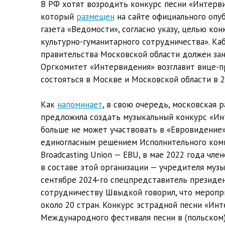
В РФ хотят возродить конкурс песни «Интерви
который
размещен
на сайте официального опу
газета «Ведомости», согласно указу, целью к
культурно-гуманитарного сотрудничества». Ка
правительства Московской области должен зан
Оргкомитет «Интервидения» возглавит вице-
состояться в Москве и Московской области в 2
Как
напоминает
, в свою очередь, московская
предложила создать музыкальный конкурс «Инте
больше не может участвовать в «Евровидение» 
единогласным решением Исполнительного ком
Broadcasting Union — EBU,
в мае 2022 года чле
в составе этой организации — учредителя музы
сентябре 2024-го спецпредставитель президе
сотрудничеству Швыдкой говорил, что меропри
около 20 стран. Конкурс эстрадной песни «Ин
Международного фестиваля песни в (польском)