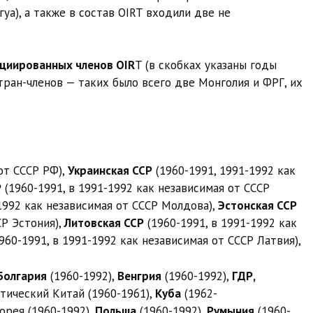
уа), а также в состав OIRT входили две не
оциированных членов OIR
T (в скобках указаны годы
тран-членов — таких было всего две Монголия и ФРГ, их
от СССР РФ),
Украинская ССР
(1960-1991, 1991-1992 как
Р
(1960-1991, в 1991-1992 как независимая от СССР
1992 как независимая от СССР Молдова),
Эстонская ССР
СР Эстония),
Литовская ССР
(1960-1991, в 1991-1992 как
960-1991, в 1991-1992 как независимая от СССР Латвия),
Болгария
(1960-1992),
Венгрия
(1960-1992),
ГДР,
тический Китай (1960-1961),
Куба
(1962-
Корея (1960-1992),
Польша
(1960-1992),
Румыния
(1960-