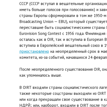
СССР (СССР вступал в вещательные организации
иметь больше голосов при голосованиях) и зав
страны Европы сформировали в том же 1950-м 
Broadcasting Union — EBU), который существует
переставшие быть социалистическими страны 
Eurovision Song Contest с 1956 года. Финлянди
осталась как в OIR, так и вступила в European 
вступила в Европейский вещательный союз в 19
приостановлено
на неопределенный срок в ма
комитета, из-за событий, начавшихся 24 февраля
После неопределенного существования OIR, она
как упоминалось выше.
В OIRT входили страны социалистического лагер
также некоторые соцстраны выходили из OIRT п
или когда прекращали свое существование в к
НДРЙ; или, наоборот, входили в OIRT после то