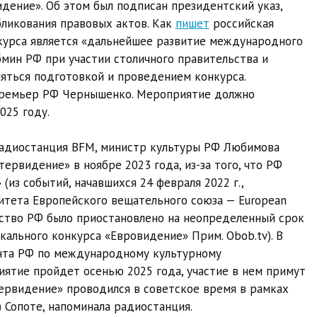
дение». Об этом был подписан президентский указ,
бликования правовых актов. Как
пишет
российская
онкурса является «дальнейшее развитие международного
бмин РФ при участии столичного правительства и
яться подготовкой и проведением конкурса.
премьер РФ Чернышенко. Мероприятие должно
025 году.
 радиостанция BFM, министр культуры РФ Любимова
рвидение» в ноябре 2023 года, из-за того, что РФ
(из событий, начавшихся 24 февраля 2022 г.,
итета Европейского вещательного союза —
European
нство РФ было приостановлено на неопределенный срок
кального конкурса «Евровидение» Прим. Obob.tv). В
нта РФ по международному культурному
ятие пройдет осенью 2025 года, участие в нем примут
тервидение» проводился в советское время в рамках
 Сопоте, напоминала радиостанция.