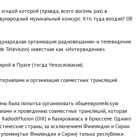
эгидой которой (правда, всего восемь раз) в
ународный музыкальный конкурс. Кто туда входил? Об
ждународная организация радиовещания» и телевидения
t de Télévision) известная как «Интервидение».
ирой в Праге (тогда Чехословакия).
териалами и организация совместных трансляций
ойны была попытка организовать общеевропейскую
лами и проведению совместных трансляций, которая
e Radiodiffusion (OIR) и базировалась в Брюсселе. Однако
истические страны, за исключением Финляндии и Сирии.
ь упомянутых Финляндии и Сирии) только республики