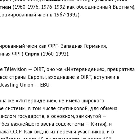
тнам
(1960-1976, 1976-1992 как объединенный Вьетнам),
социированный член в 1967-1992).
ированный член как ФРГ- Западная Германия,
енная ФРГ)
Сирия
(1960-1992).
t de Télévision — OIRT, оно же «Интервидение», прекратила
 все страны Европы, входившие в OIRT, вступили в
dcasting Union — EBU.
, она же «Интервидение», не имела широкого
ве системы, в том числе спутниковой, для обмена
ислом государств, в основном, замкнутой —
 без важнейшего звена соцсистемы — Китая), и
ла СССР. Как видно из перечня участников, и в