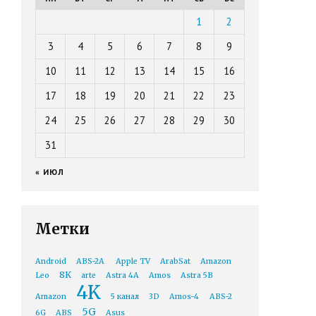
1
2
3
4
5
6
7
8
9
10
11
12
13
14
15
16
17
18
19
20
21
22
23
24
25
26
27
28
29
30
31
« ИЮЛ
Метки
Android
ABS-2A
Apple TV
ArabSat
Amazon
8K
Leo
arte
Astra 4A
Amos
Astra 5B
4K
Amazon
5 канал
3D
Amos-4
ABS-2
5G
6G
ABS
Asus