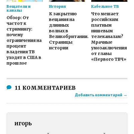
Вещатели и
История
Кабельное ТВ
каналы
К закрытию
Что мешает
Обзор: От
вещания на
российским
частот к
длинных
платным
стримингу:
волнах в
нишевым
почему
Великобритании.
телеканалам?
ограничения на
Страницы
Мрачные
процент
истории
умозаключения
владения ТВ
от главы
уходят в США в
«Первого ТВЧ»
прошлое
11 КОММЕНТАРИЕВ
Добавить комментарий →
игорь