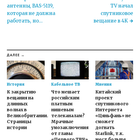
антенны, BAS-5119,
TV начал
которая не должна
спутниковое
работать, но…
вещание в 4K
ДАЛЕЕ →
История
Кабельное ТВ
Мнения
К закрытию
Что мешает
Китайский
вещания на
российским
проект
длинных
платным
спутникового
волнах в
нишевым
Интернета
Великобритании.
телеканалам?
«Цяньфань» не
Страницы
Мрачные
сможет
истории
умозаключения
догнать
от главы
Starlink, т.к.
«Первого ТВЧ»
мест больше