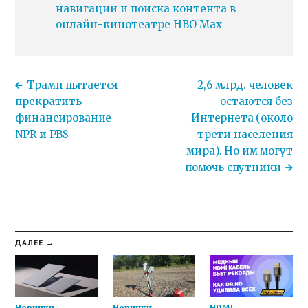
навигации и поиска контента в
онлайн-кинотеатре HBO Max
Трамп пытается
2,6 млрд. человек
прекратить
остаются без
финансирование
Интернета (около
NPR и PBS
трети населения
мира). Но им могут
помочь спутники
ДАЛЕЕ →
Новинки
Новинки
HDMI