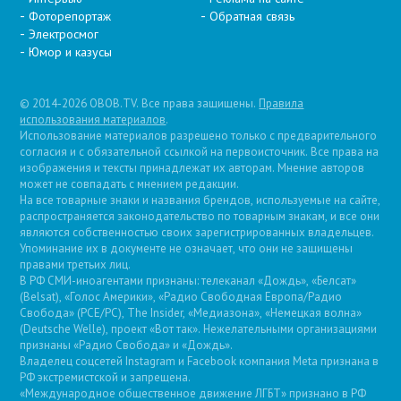
Фоторепортаж
Обратная связь
Электросмог
Юмор и казусы
© 2014-2026 OBOB.TV. Все права защищены.
Правила
использования материалов
.
Использование материалов разрешено только с предварительного
согласия и с обязательной ссылкой на первоисточник. Все права на
изображения и тексты принадлежат их авторам. Мнение авторов
может не совпадать с мнением редакции.
На все товарные знаки и названия брендов, используемые на сайте,
распространяется законодательство по товарным знакам, и все они
являются собственностью своих зарегистрированных владельцев.
Упоминание их в документе не означает, что они не защищены
правами третьих лиц.
В РФ СМИ-иноагентами признаны: телеканал «Дождь», «Белсат»
(Belsat), «Голос Америки», «Радио Свободная Европа/Радио
Свобода» (PCE/PC), The Insider, «Медиазона», «Немецкая волна»
(Deutsche Welle), проект «Вот так». Нежелательными организациями
признаны «Радио Свобода» и «Дождь».
Владелец соцсетей Instagram и Facebook компания Metа признана в
РФ экстремистской и запрещена.
«Международное общественное движение ЛГБТ» признано в РФ