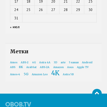
17
18
19
20
21
22
23
24
25
26
27
28
29
30
31
« ИЮЛ
Метки
Amos
ABS-2
6G
Astra 4A
3D
arte
5 канал
Android
8K
ABS
ArabSat
ABS-2A
Amazon
Asus
Apple TV
4K
5G
Amos-4
Amazon Leo
Astra 5B