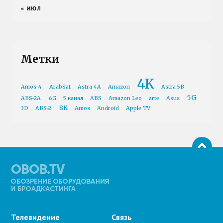
« ИЮЛ
Метки
4K
Amos-4
ArabSat
Astra 4A
Amazon
Astra 5B
5G
ABS-2A
6G
5 канал
ABS
Amazon Leo
arte
Asus
8K
3D
ABS-2
Amos
Android
Apple TV
Телевидение
Связь