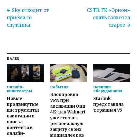
Sky отходит от
CSTB. ГК «Орион»
приема со
опять взялся за
спутника
старое
ДАЛЕЕ →
Онлайн-
События
Новинки
кинотеатры
оборудования
Блокировка
Новые
Starlink
VPN при
продвинутые
представила
активации Onn
инструменты
терминал V5
4K: как Walmart
навигации и
ужесточает
поиска
региональную
контента в
защиту своих
онлайн-
медиаплееров