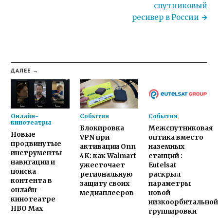
спутниковый
ресивер в России
ДАЛЕЕ →
Онлайн-
События
События
кинотеатры
Блокировка
Межспутниковая
Новые
VPN при
оптика вместо
продвинутые
активации Onn
наземных
инструменты
4K: как Walmart
станций :
навигации и
ужесточает
Eutelsat
поиска
региональную
раскрыл
контента в
защиту своих
параметры
онлайн-
медиаплееров
новой
кинотеатре
низкоорбитальной
HBO Max
группировки