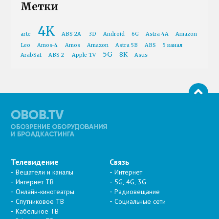
Метки
4K
arte
ABS-2A
3D
Android
6G
Astra 4A
Amazon
Leo
Amos-4
Amos
Amazon
Astra 5B
ABS
5 канал
5G
8K
ArabSat
ABS-2
Apple TV
Asus
Телевидение
Связь
Вещатели и каналы
Интернет
Интернет ТВ
5G, 4G, 3G
Онлайн-кинотеатры
Радиовещание
Спутниковое ТВ
Социальные сети
Кабельное ТВ