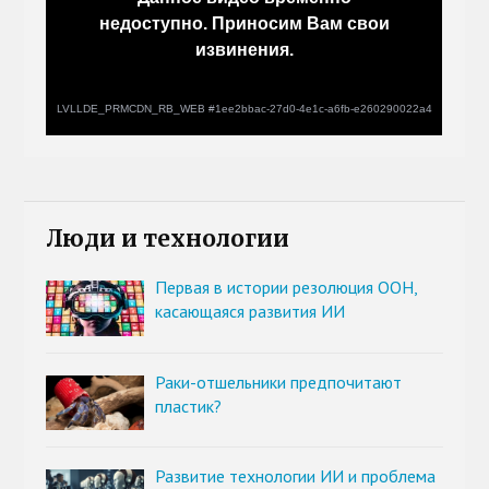
Люди и технологии
Первая в истории резолюция ООН,
касающаяся развития ИИ
Раки-отшельники предпочитают
пластик?
Развитие технологии ИИ и проблема