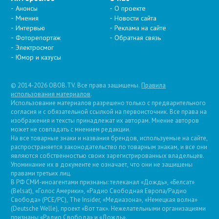
Анонсы
О проекте
Мнения
Новости сайта
Интервью
Реклама на сайте
Фоторепортаж
Обратная связь
Электросмог
Юмор и казусы
© 2014-2026 OBOB.TV. Все права защищены.
Правила
использования материалов
.
Использование материалов разрешено только с предварительного
согласия и с обязательной ссылкой на первоисточник. Все права на
изображения и тексты принадлежат их авторам. Мнение авторов
может не совпадать с мнением редакции.
На все товарные знаки и названия брендов, используемые на сайте,
распространяется законодательство по товарным знакам, и все они
являются собственностью своих зарегистрированных владельцев.
Упоминание их в документе не означает, что они не защищены
правами третьих лиц.
В РФ СМИ-иноагентами признаны: телеканал «Дождь», «Белсат»
(Belsat), «Голос Америки», «Радио Свободная Европа/Радио
Свобода» (PCE/PC), The Insider, «Медиазона», «Немецкая волна»
(Deutsche Welle), проект «Вот так». Нежелательными организациями
признаны «Радио Свобода» и «Дождь».