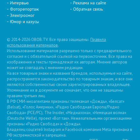
Интервью
Реклама на сайте
Фоторепортаж
Обратная связь
Электросмог
Юмор и казусы
© 2014-2026 OBOB.TV. Все права защищены.
Правила
использования материалов
.
Использование материалов разрешено только с предварительного
согласия и с обязательной ссылкой на первоисточник. Все права на
изображения и тексты принадлежат их авторам. Мнение авторов
может не совпадать с мнением редакции.
На все товарные знаки и названия брендов, используемые на сайте,
распространяется законодательство по товарным знакам, и все они
являются собственностью своих зарегистрированных владельцев.
Упоминание их в документе не означает, что они не защищены
правами третьих лиц.
В РФ СМИ-иноагентами признаны: телеканал «Дождь», «Белсат»
(Belsat), «Голос Америки», «Радио Свободная Европа/Радио
Свобода» (PCE/PC), The Insider, «Медиазона», «Немецкая волна»
(Deutsche Welle), проект «Вот так». Нежелательными организациями
признаны «Радио Свобода» и «Дождь».
Владелец соцсетей Instagram и Facebook компания Metа признана в
РФ экстремистской и запрещена.