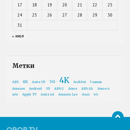
17
18
19
20
21
22
23
24
25
26
27
28
29
30
31
« ИЮЛ
Метки
4K
5G
8K
ABS
Astra 5B
ArabSat
5 канал
Amazon
Android
3D
ABS-2
Amos
ABS-2A
Amos-4
arte
Apple TV
Astra 4A
Amazon Leo
Asus
6G