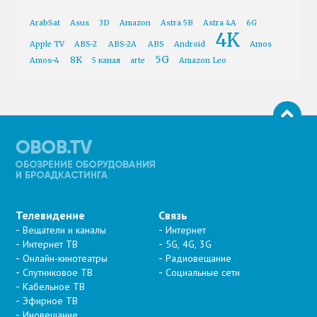
ArabSat
Asus
3D
Amazon
Astra 5B
Astra 4A
6G
4K
Apple TV
ABS-2
ABS-2A
ABS
Android
Amos
5G
8K
Amos-4
5 канал
arte
Amazon Leo
Телевидение
Связь
Вещатели и каналы
Интернет
Интернет ТВ
5G, 4G, 3G
Онлайн-кинотеатры
Радиовещание
Спутниковое ТВ
Социальные сети
Кабельное ТВ
Эфирное ТВ
Иновещание