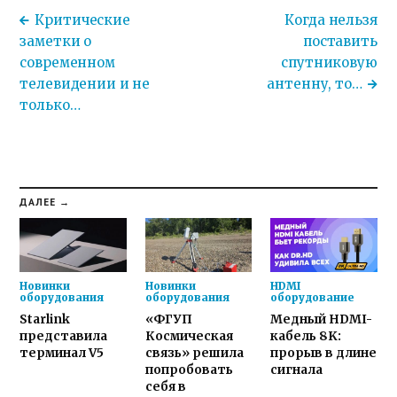
Критические
Когда нельзя
заметки о
поставить
современном
спутниковую
телевидении и не
антенну, то…
только…
ДАЛЕЕ →
Новинки
Новинки
HDMI
оборудования
оборудования
оборудование
Starlink
«ФГУП
Медный HDMI-
представила
Космическая
кабель 8K:
терминал V5
связь» решила
прорыв в длине
попробовать
сигнала
себя в