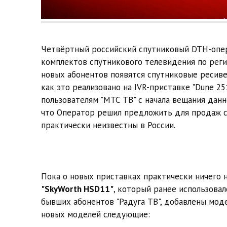
Четвёртный российский спутниковый DTH-опера
комплектов спутникового телевидения по реги
новых абонентов появятся спутниковые ресив
как это реализовано на IVR-приставке "Dune 2
пользователям "МТС ТВ" с начала вещания данн
что Оператор решил предложить для продаж с
практически неизвестны в России.
Пока о новых приставках практически ничего н
"SkyWorth HSD11"
, который ранее использова
бывших абонентов "Радуга ТВ", добавлены мо
новых моделей следующие: