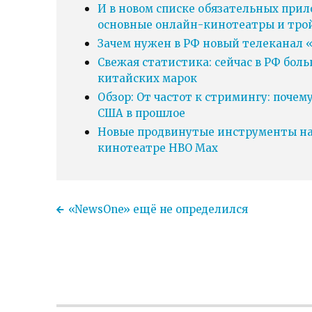
И в новом списке обязательных прил
основные онлайн-кинотеатры и тро
Зачем нужен в РФ новый телеканал «
Свежая статистика: сейчас в РФ бол
китайских марок
Обзор: От частот к стримингу: почем
США в прошлое
Новые продвинутые инструменты нав
кинотеатре HBO Max
«NewsOne» ещё не определился