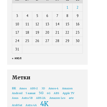
1
2
3
4
5
6
7
8
9
10
11
12
13
14
15
16
17
18
19
20
21
22
23
24
25
26
27
28
29
30
31
« ИЮЛ
Метки
8K
Amos
ABS-2
3D
Amos-4
Amazon
5G
Android
5 канал
6G
ABS
Apple TV
Asus
Astra 5B
ABS-2A
Amazon Leo
arte
4K
ArabSat
Astra 4A