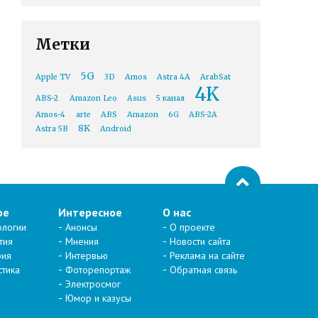
Метки
5G
Apple TV
3D
Amos
Astra 4A
ArabSat
4K
ABS-2
Amazon Leo
Asus
5 канал
Amos-4
arte
ABS
Amazon
6G
ABS-2A
8K
Astra 5B
Android
ое
Интересное
О нас
ологии
Анонсы
О проекте
тия
Мнения
Новости сайта
рия
Интервью
Реклама на сайте
стика
Фоторепортаж
Обратная связь
Электросмог
Юмор и казусы