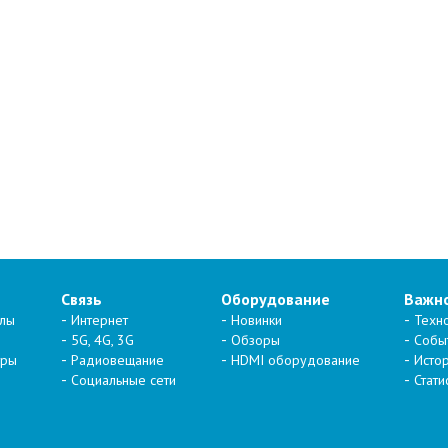
Связь
Оборудование
Важн
алы
Интернет
Новинки
Техн
5G, 4G, 3G
Обзоры
Собы
тры
Радиовещание
HDMI оборудование
Исто
Социальные сети
Стати