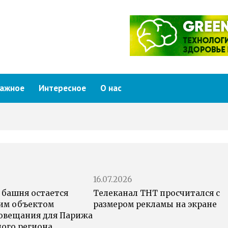
ажное
Интересное
О нас
16.07.2026
 башня остается
Телеканал ТНТ просчитался с
им объектом
размером рекламы на экране
овещания для Парижа
ного региона