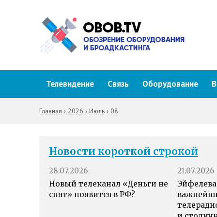
Телевидение
Связь
Оборудование
В
Главная
›
2026
›
Июль
›
08
Новости короткой строкой
28.07.2026
21.07.2026
Новый телеканал «Деньги не
Эйфелева
спят» появится в РФ?
важнейш
телеради
и столич