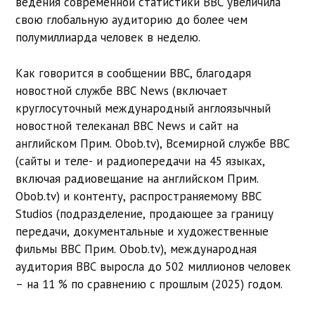
ведения современной статистики BBC увеличила
свою глобальную аудиторию до более чем
полумиллиарда человек в неделю.
Как говорится в сообщении BBC, благодаря
новостной службе BBC News (включает
круглосуточный международный англоязычный
новостной телеканал
BBC News и сайт на
английском Прим. Obob.tv)
, Всемирной службе BBC
(сайты и теле- и радиопередачи на 45 языках,
включая радиовещание на английском
Прим.
Obob.tv
) и контенту, распространяемому BBC
Studios (подразделение, продающее за границу
передачи, документальные и художественные
фильмы BBC
Прим. Obob.tv)
, международная
аудитория BBC выросла до 502 миллионов человек
– на 11 % по сравнению с прошлым (2025) годом.