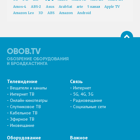
Amos-4
ABS-2
Asus
ArabSat
arte
5 канал
Apple TV
Amazon Leo
3D
ABS
Amazon
Android
Телевидение
Связь
Вещатели и каналы
Интернет
Интернет ТВ
5G, 4G, 3G
Онлайн-кинотеатры
Радиовещание
Спутниковое ТВ
Социальные сети
Кабельное ТВ
Эфирное ТВ
Иновещание
Оборудование
Важное