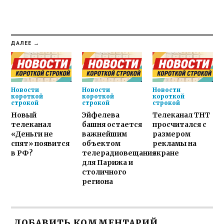
ДАЛЕЕ →
Новости
Новости
Новости
короткой
короткой
короткой
строкой
строкой
строкой
Новый
Эйфелева
Телеканал ТНТ
телеканал
башня остается
просчитался с
«Деньги не
важнейшим
размером
спят» появится
объектом
рекламы на
в РФ?
телерадиовещания
экране
для Парижа и
столичного
региона
ДОБАВИТЬ КОММЕНТАРИЙ