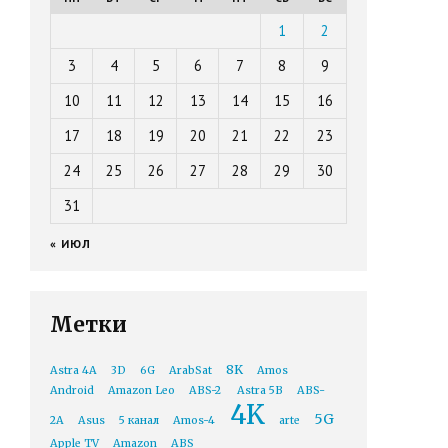
1
2
3
4
5
6
7
8
9
10
11
12
13
14
15
16
17
18
19
20
21
22
23
24
25
26
27
28
29
30
31
« ИЮЛ
Метки
8K
Astra 4A
3D
6G
ArabSat
Amos
Android
Amazon Leo
ABS-2
Astra 5B
ABS-
4K
5G
2A
Asus
5 канал
Amos-4
arte
Apple TV
Amazon
ABS