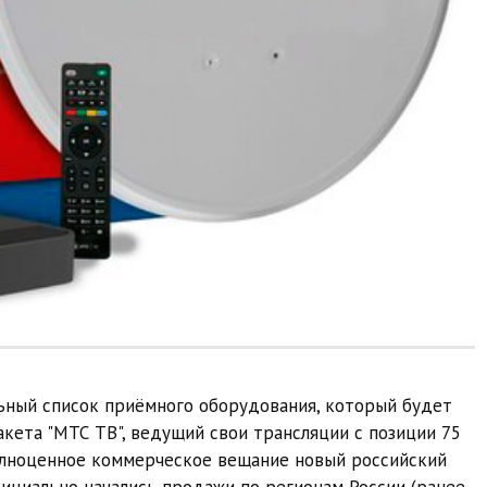
ьный список приёмного оборудования, который будет
кета "МТС ТВ", ведущий свои трансляции с позиции 75
полноценное коммерческое вещание новый российский
фициально начались продажи по регионам России (ранее