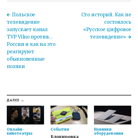
Польское
Сто историй. Как не
телевидение
состоялось
запускает канал
«Русское цифровое
TVP Vilno против…
телевидение»
России и как на это
реагируют
обыкновенные
поляки
ДАЛЕЕ →
Онлайн-
События
Новинки
кинотеатры
оборудования
Блокировка