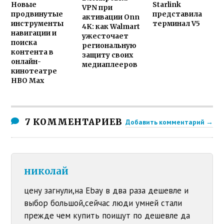
Новые
Starlink
VPN при
продвинутые
представила
активации Onn
инструменты
терминал V5
4K: как Walmart
навигации и
ужесточает
поиска
региональную
контента в
защиту своих
онлайн-
медиаплееров
кинотеатре
HBO Max
7 КОММЕНТАРИЕВ
Добавить комментарий →
николай
цену загнули,на Ebay в два раза дешевле и
выбор большой,сейчас люди умней стали
прежде чем купить поищут по дешевле да