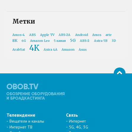
Метки
Amos-4
ABS
Apple TV
ABS-2A
Android
Amos
arte
5G
8K
6G
Amazon Leo
5 канал
ABS-2
Astra 5B
3D
4K
ArabSat
Astra 4A
Amazon
Asus
Телевидение
Связь
Вещатели и каналы
Интернет
Интернет ТВ
5G, 4G, 3G