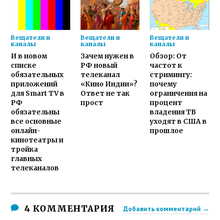
Вещатели и
Вещатели и
Вещатели и
каналы
каналы
каналы
И в новом
Зачем нужен в
Обзор: От
списке
РФ новый
частот к
обязательных
телеканал
стримингу:
приложений
«Кино Индии»?
почему
для Smart TV в
Ответ не так
ограничения на
РФ
прост
процент
обязательны
владения ТВ
все основные
уходят в США в
онлайн-
прошлое
кинотеатры и
тройка
главных
телеканалов
4 КОММЕНТАРИЯ
Добавить комментарий →