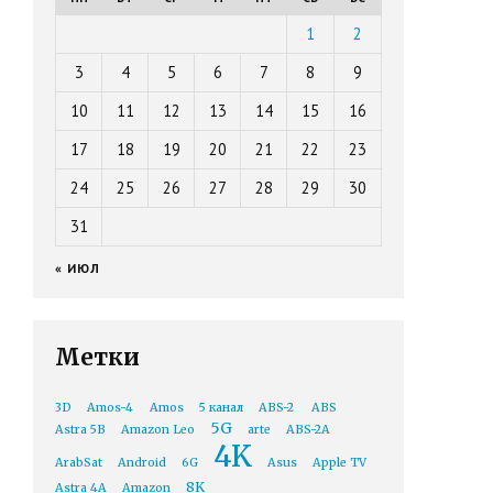
1
2
3
4
5
6
7
8
9
10
11
12
13
14
15
16
17
18
19
20
21
22
23
24
25
26
27
28
29
30
31
« ИЮЛ
Метки
3D
Amos-4
Amos
5 канал
ABS-2
ABS
5G
Astra 5B
Amazon Leo
arte
ABS-2A
4K
ArabSat
Android
6G
Asus
Apple TV
8K
Astra 4A
Amazon