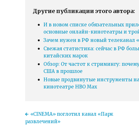
Другие публикации этого автора:
И в новом списке обязательных прил
основные онлайн-кинотеатры и тро
Зачем нужен в РФ новый телеканал «
Свежая статистика: сейчас в РФ бол
китайских марок
Обзор: От частот к стримингу: почем
США в прошлое
Новые продвинутые инструменты нав
кинотеатре HBO Max
«CINEMA» поглотил канал «Парк
развлечений»