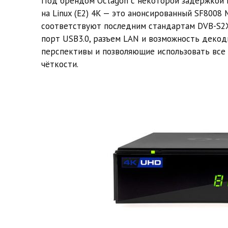
Под брендом Octagon с некоторой задержкой 
на Linux (E2) 4K — это анонсированный SF8008
соответствуют последним стандартам DVB-S2X,
порт USB3.0, разъем LAN и возможность декод
перспективы и позволяющие использовать все
чёткости.