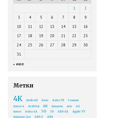
1
2
3
4
5
6
7
8
9
10
11
12
13
14
15
16
17
18
19
20
21
22
23
24
25
26
27
28
29
30
31
« ИЮЛ
Метки
4K
Android
Asus
Astra 5B
5 канал
8K
Amos-4
ArabSat
Amazon
arte
6G
5G
Amos
Astra 4A
3D
ABS-2A
Apple TV
Amazon Leo
ABS-2
ABS