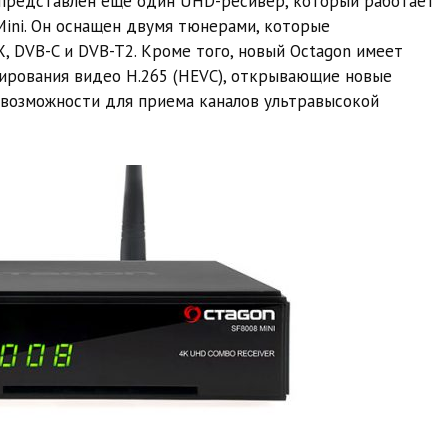
представлен еще один UHD-ресивер, который работает
 Mini. Он оснащен двумя тюнерами, которые
 DVB-C и DVB-T2. Кроме того, новый Octagon имеет
ирования видео H.265 (HEVC), открывающие новые
 возможности для приема каналов ультравысокой