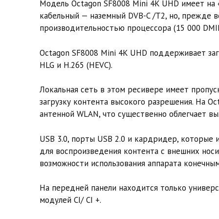
Модель Octagon SF8008 Mini 4K UHD имеет на 
кабельный — наземный DVB-C /T2, но, прежде в
производительностью процессора (15 000 DMI
Octagon SF8008 Mini 4K UHD поддерживает заг
HLG и H.265 (HEVC).
Локальная сеть в этом ресивере имеет пропус
загрузку контента высокого разрешения. На Oc
антенной WLAN, что существенно облегчает вы
USB 3.0, порты USB 2.0 и кардридер, которые
для воспроизведения контента с внешних носи
возможности использования аппарата конечным
На передней панели находится только универс
модулей CI/ CI +.