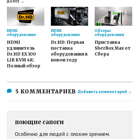
ДАЛЕЕ →
HDMI
HDMI
Обзоры
оборудование
оборудование
оборудования
HDMI
Dr.HD: Первая
Приставка
удлинитель
поставка
SberBox Max от
Dr.HD EX 100
оборудования в
Сбера
LIR KVM 4K:
новом году
Полный обзор
5 КОММЕНТАРИЕВ
Добавить комментарий →
поющие сапоги
Особенно для людей с плохим зрением.