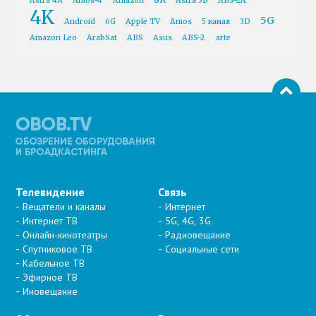
Astra 4A
Amos-4
Amazon
Astra 5B
ABS-2A
4K
5G
Android
6G
Apple TV
Amos
5 канал
3D
Amazon Leo
ArabSat
ABS
Asus
ABS-2
arte
Телевидение
Связь
Вещатели и каналы
Интернет
Интернет ТВ
5G, 4G, 3G
Онлайн-кинотеатры
Радиовещание
Спутниковое ТВ
Социальные сети
Кабельное ТВ
Эфирное ТВ
Иновещание