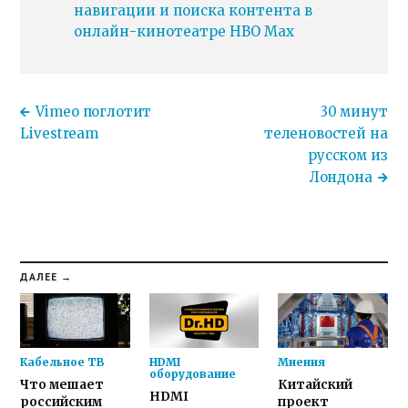
навигации и поиска контента в
онлайн-кинотеатре HBO Max
Vimeo поглотит
30 минут
Livestream
теленовостей на
русском из
Лондона
ДАЛЕЕ →
Кабельное ТВ
HDMI
Мнения
оборудование
Что мешает
Китайский
HDMI
российским
проект