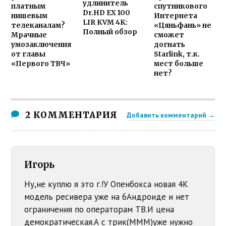
удлинитель
платным
спутникового
Dr.HD EX 100
нишевым
Интернета
LIR KVM 4K:
телеканалам?
«Цяньфань» не
Полный обзор
Мрачные
сможет
умозаключения
догнать
от главы
Starlink, т.к.
«Первого ТВЧ»
мест больше
нет?
2 КОММЕНТАРИЯ
Добавить комментарий →
Игорь
Ну,не куплю я это г.!У Опенбокса новая 4К
модель ресивера уже на 6Андроиде и нет
ограничения по операторам ТВ.И цена
демократическая.А с трик(МММ)уже нужно