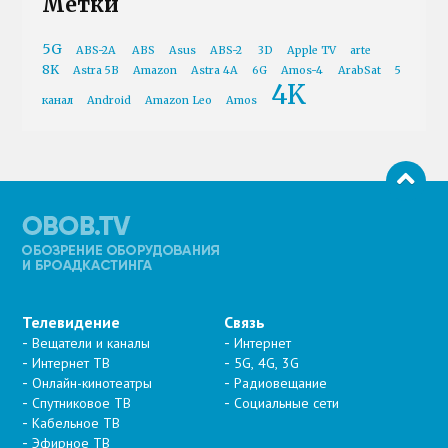
Метки
5G
ABS-2A
ABS
Asus
ABS-2
3D
Apple TV
arte
8K
Astra 5B
Amazon
Astra 4A
6G
Amos-4
ArabSat
5
4K
канал
Android
Amazon Leo
Amos
Телевидение
Связь
Вещатели и каналы
Интернет
Интернет ТВ
5G, 4G, 3G
Онлайн-кинотеатры
Радиовещание
Спутниковое ТВ
Социальные сети
Кабельное ТВ
Эфирное ТВ