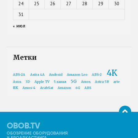
24
25
26
27
28
29
30
31
« ИЮЛ
Метки
4K
ABS-2A
Astra 4A
Android
Amazon Leo
ABS-2
5G
Asus
3D
Apple TV
5 канал
Amos
Astra 5B
arte
8K
Amos-4
ArabSat
Amazon
6G
ABS