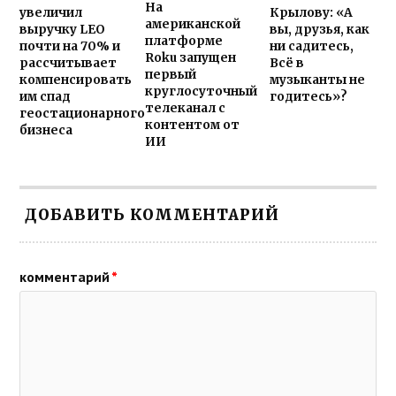
На
увеличил
Крылову: «А
американской
выручку LEO
вы, друзья, как
платформе
почти на 70% и
ни садитесь,
Roku запущен
рассчитывает
Всё в
первый
компенсировать
музыканты не
круглосуточный
им спад
годитесь»?
телеканал с
геостационарного
контентом от
бизнеса
ИИ
ДОБАВИТЬ КОММЕНТАРИЙ
комментарий
*