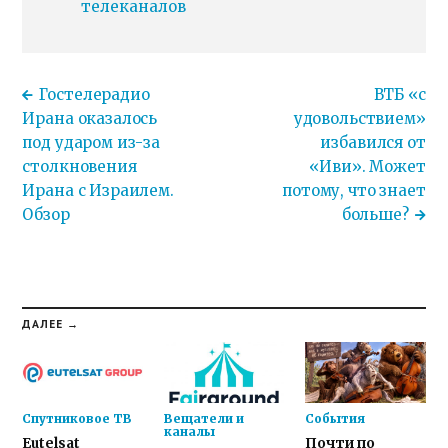
телеканалов
Гостелерадио
ВТБ «с
Ирана оказалось
удовольствием»
под ударом из-за
избавился от
столкновения
«Иви». Может
Ирана с Израилем.
потому, что знает
Обзор
больше?
ДАЛЕЕ →
Спутниковое ТВ
Вещатели и
События
каналы
Eutelsat
Почти по