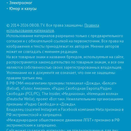
Электросмог
Юмор и казусы
© 2014-2026 OBOB.TV. Все права защищены.
Правила
использования материалов
.
Использование материалов разрешено только с предварительного
согласия и с обязательной ссылкой на первоисточник. Все права на
изображения и тексты принадлежат их авторам. Мнение авторов
может не совпадать с мнением редакции.
На все товарные знаки и названия брендов, используемые на сайте,
распространяется законодательство по товарным знакам, и все они
являются собственностью своих зарегистрированных владельцев.
Упоминание их в документе не означает, что они не защищены
правами третьих лиц.
В РФ СМИ-иноагентами признаны: телеканал «Дождь», «Белсат»
(Belsat), «Голос Америки», «Радио Свободная Европа/Радио
Свобода» (PCE/PC), The Insider, «Медиазона», «Немецкая волна»
(Deutsche Welle), проект «Вот так». Нежелательными организациями
признаны «Радио Свобода» и «Дождь».
Владелец соцсетей Instagram и Facebook компания Metа признана в
РФ экстремистской и запрещена.
«Международное общественное движение ЛГБТ» признано в РФ
экстремистским и запрещено.
Сайт может содержать материалы, не предназначенные для лиц