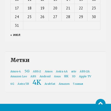
17
18
19
20
21
22
23
24
25
26
27
28
29
30
31
« ИЮЛ
Метки
5G
Amos-4
ABS-2
Amos
Astra 4A
arte
ABS-2A
8K
Amazon Leo
ABS
Android
Asus
3D
Apple TV
4K
6G
Astra 5B
ArabSat
Amazon
5 канал