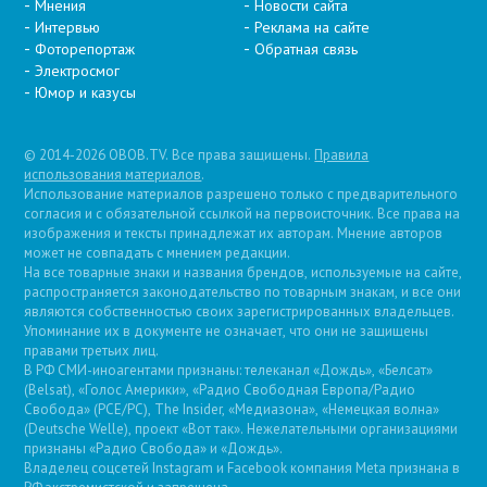
Мнения
Новости сайта
Интервью
Реклама на сайте
Фоторепортаж
Обратная связь
Электросмог
Юмор и казусы
© 2014-2026 OBOB.TV. Все права защищены.
Правила
использования материалов
.
Использование материалов разрешено только с предварительного
согласия и с обязательной ссылкой на первоисточник. Все права на
изображения и тексты принадлежат их авторам. Мнение авторов
может не совпадать с мнением редакции.
На все товарные знаки и названия брендов, используемые на сайте,
распространяется законодательство по товарным знакам, и все они
являются собственностью своих зарегистрированных владельцев.
Упоминание их в документе не означает, что они не защищены
правами третьих лиц.
В РФ СМИ-иноагентами признаны: телеканал «Дождь», «Белсат»
(Belsat), «Голос Америки», «Радио Свободная Европа/Радио
Свобода» (PCE/PC), The Insider, «Медиазона», «Немецкая волна»
(Deutsche Welle), проект «Вот так». Нежелательными организациями
признаны «Радио Свобода» и «Дождь».
Владелец соцсетей Instagram и Facebook компания Metа признана в