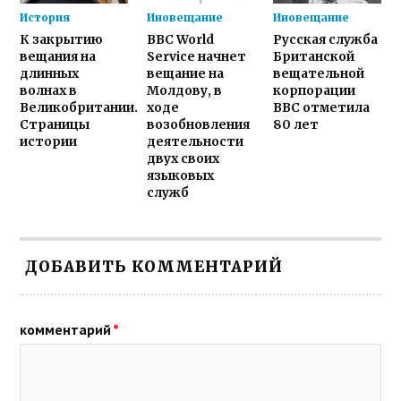
История
Иновещание
Иновещание
К закрытию
BBC World
Русская служба
вещания на
Service начнет
Британской
длинных
вещание на
вещательной
волнах в
Молдову, в
корпорации
Великобритании.
ходе
BBC отметила
Страницы
возобновления
80 лет
истории
деятельности
двух своих
языковых
служб
ДОБАВИТЬ КОММЕНТАРИЙ
комментарий
*