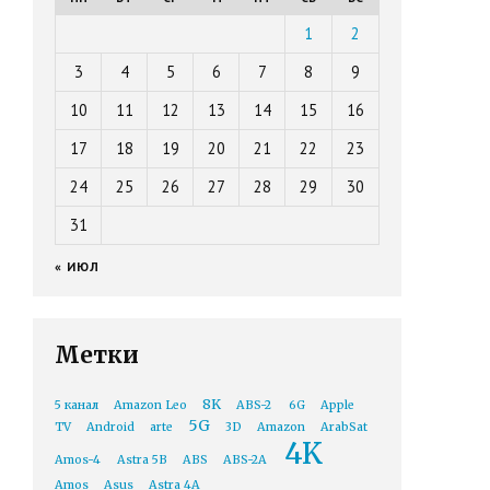
1
2
3
4
5
6
7
8
9
10
11
12
13
14
15
16
17
18
19
20
21
22
23
24
25
26
27
28
29
30
31
« ИЮЛ
Метки
8K
5 канал
Amazon Leo
ABS-2
6G
Apple
5G
TV
Android
arte
3D
Amazon
ArabSat
4K
Amos-4
Astra 5B
ABS
ABS-2A
Amos
Asus
Astra 4A