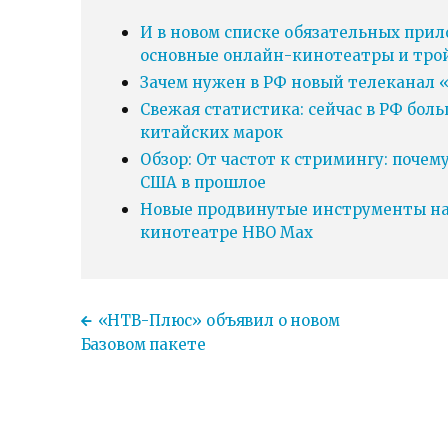
И в новом списке обязательных прил
основные онлайн-кинотеатры и тро
Зачем нужен в РФ новый телеканал «
Свежая статистика: сейчас в РФ бол
китайских марок
Обзор: От частот к стримингу: почем
США в прошлое
Новые продвинутые инструменты нав
кинотеатре HBO Max
«НТВ-Плюс» объявил о новом
Базовом пакете