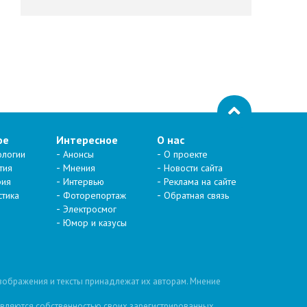
ое
Интересное
О нас
ологии
Анонсы
О проекте
тия
Мнения
Новости сайта
рия
Интервью
Реклама на сайте
стика
Фоторепортаж
Обратная связь
Электросмог
Юмор и казусы
изображения и тексты принадлежат их авторам. Мнение
 являются собственностью своих зарегистрированных