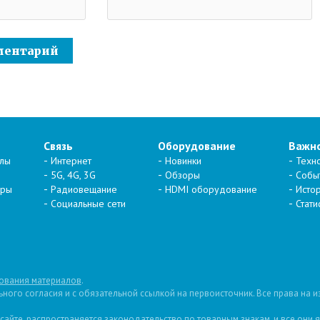
Связь
Оборудование
Важн
алы
Интернет
Новинки
Техн
5G, 4G, 3G
Обзоры
Собы
тры
Радиовещание
HDMI оборудование
Исто
Социальные сети
Стати
ования материалов
.
ого согласия и с обязательной ссылкой на первоисточник. Все права на 
 сайте, распространяется законодательство по товарным знакам, и все они