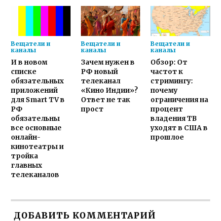
Вещатели и
Вещатели и
Вещатели и
каналы
каналы
каналы
И в новом
Зачем нужен в
Обзор: От
списке
РФ новый
частот к
обязательных
телеканал
стримингу:
приложений
«Кино Индии»?
почему
для Smart TV в
Ответ не так
ограничения на
РФ
прост
процент
обязательны
владения ТВ
все основные
уходят в США в
онлайн-
прошлое
кинотеатры и
тройка
главных
телеканалов
ДОБАВИТЬ КОММЕНТАРИЙ