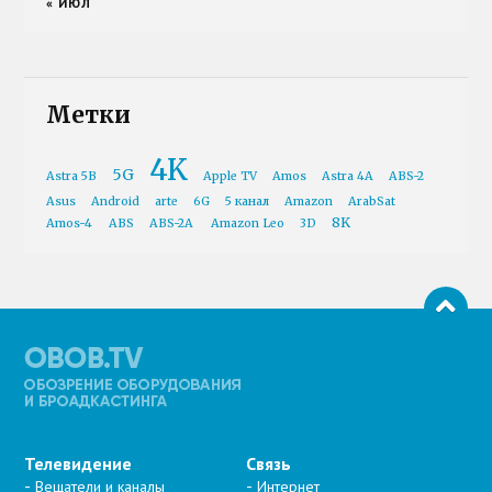
« ИЮЛ
Метки
4K
5G
Astra 5B
Apple TV
Amos
Astra 4A
ABS-2
Asus
Android
arte
6G
5 канал
Amazon
ArabSat
8K
Amos-4
ABS
ABS-2A
Amazon Leo
3D
Телевидение
Связь
Вещатели и каналы
Интернет