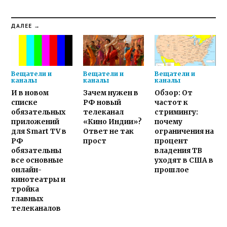
ДАЛЕЕ →
Вещатели и
Вещатели и
Вещатели и
каналы
каналы
каналы
И в новом
Зачем нужен в
Обзор: От
списке
РФ новый
частот к
обязательных
телеканал
стримингу:
приложений
«Кино Индии»?
почему
для Smart TV в
Ответ не так
ограничения на
РФ
прост
процент
обязательны
владения ТВ
все основные
уходят в США в
онлайн-
прошлое
кинотеатры и
тройка
главных
телеканалов