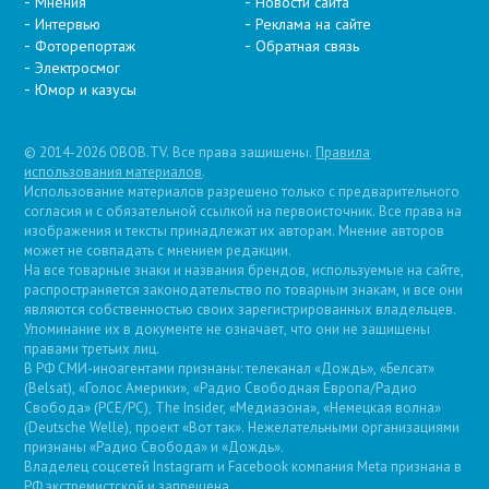
Мнения
Новости сайта
Интервью
Реклама на сайте
Фоторепортаж
Обратная связь
Электросмог
Юмор и казусы
© 2014-2026 OBOB.TV. Все права защищены.
Правила
использования материалов
.
Использование материалов разрешено только с предварительного
согласия и с обязательной ссылкой на первоисточник. Все права на
изображения и тексты принадлежат их авторам. Мнение авторов
может не совпадать с мнением редакции.
На все товарные знаки и названия брендов, используемые на сайте,
распространяется законодательство по товарным знакам, и все они
являются собственностью своих зарегистрированных владельцев.
Упоминание их в документе не означает, что они не защищены
правами третьих лиц.
В РФ СМИ-иноагентами признаны: телеканал «Дождь», «Белсат»
(Belsat), «Голос Америки», «Радио Свободная Европа/Радио
Свобода» (PCE/PC), The Insider, «Медиазона», «Немецкая волна»
(Deutsche Welle), проект «Вот так». Нежелательными организациями
признаны «Радио Свобода» и «Дождь».
Владелец соцсетей Instagram и Facebook компания Metа признана в
РФ экстремистской и запрещена.