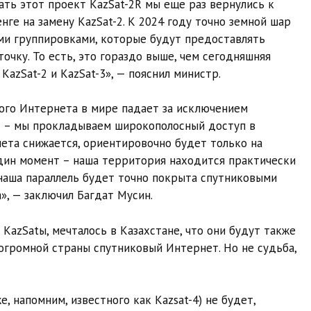
ать этот проект KazSat-2R мы еще раз вернулись к
нге на замену KazSat-2. К 2024 году точно земной шар
и группировками, которые будут предоставлять
очку. То есть, это гораздо выше, чем сегодняшняя
azSat-2 и KazSat-3», — пояснил министр.
ого Интернета в мире падает за исключением
т – мы прокладываем широкополосный доступ в
ета снижается, ориентировочно будет только на
ин момент – наша территория находится практически
 наша параллель будет точно покрыта спутниковыми
, — заключил Багдат Мусин.
 KazSatы, мечталось в Казахстане, что они будут также
огромной страны спутниковый Интернет. Но не судьба,
е, напомним, известного как Kazsat-4) не будет,