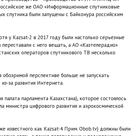
ло российское же ОАО «Информационные спутниковые
ых спутника были запущены с Байконура российским
хотя у Kazsat-2 в 2017 году были настолько серьезные
ы переставали с него вещать, а АО «Казтелерадио»
ахстанских операторов спутникового ТВ несколько
 обозримой перспективе больше не запускать
 из-за развития Интернета.
я палата парламента Казахстана), которое состоялось
ла министра цифрового развития и аэрокосмической
кже известного как Kazsat-4 Прим. Obob.tv) должны были