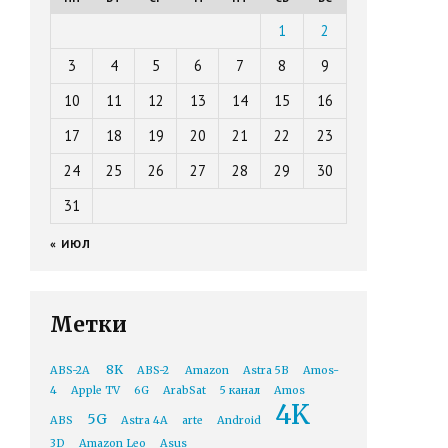
1
2
3
4
5
6
7
8
9
10
11
12
13
14
15
16
17
18
19
20
21
22
23
24
25
26
27
28
29
30
31
« ИЮЛ
Метки
8K
ABS-2A
ABS-2
Amazon
Astra 5B
Amos-
4
Apple TV
6G
ArabSat
5 канал
Amos
4K
5G
ABS
Astra 4A
arte
Android
3D
Amazon Leo
Asus