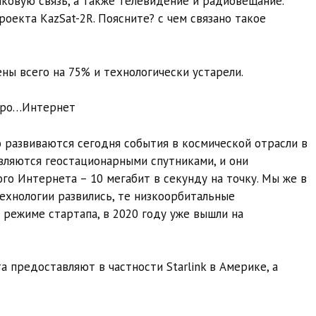
иковую связь, а также телевидение и радиовещание.
оекта KazSat-2R. Поясните? с чем связано такое
ены всего на 75% и технологически устарели.
 про…Интернет
о развиваются сегодня события в космической отрасли в
 являются геостационарными спутниками, и они
го Интернета – 10 мегабит в секунду на точку. Мы же в
ехнологии развились, те низкоорбитальные
 режиме стартапа, в 2020 году уже вышли на
 предоставляют в частности Starlink в Америке, а