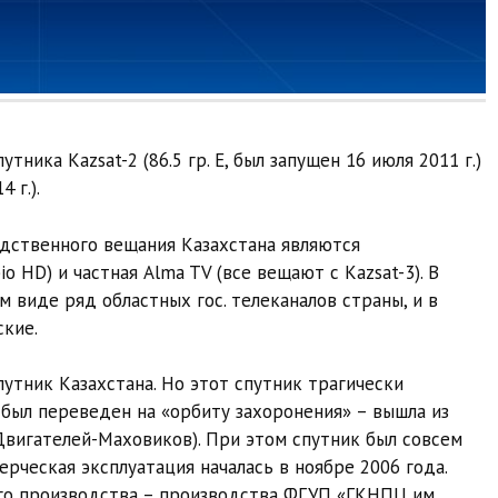
тника Kazsat-2 (86.5 гр. E, был запущен 16 июля 2011 г.)
 г.).
дственного вещания Казахстана являются
o HD) и частная Alma TV (все вещают с Kazsat-3). В
 виде ряд областных гос. телеканалов страны, и в
кие.
путник Казахстана. Но этот спутник трагически
и был переведен на «орбиту захоронения» – вышла из
вигателей-Маховиков). При этом спутник был совсем
ерческая эксплуатация началась в ноябре 2006 года.
ого производства – производства ФГУП «ГКНПЦ им