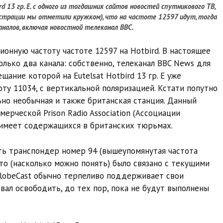
rd 13 гр. E. с одного из тогдашних сайтов новостей спутникового ТВ,
люстрации мы отметили кружком), что на частоте 12597 идут, тогда
каналов, включая новостной телеканал BBC.
онную частоту частоте 12597 на Hotbird. В настоящее
олько два канала: собственно, телеканал BBC News для
ещание которой на Eutelsat Hotbird 13 гр. E уже
ту 11034, с вертикальной поляризацией. Кстати попутно
льно необычная и также британская станция. Данный
рческой Prison Radio Association (Ассоциации
 имеет содержащихся в британских тюрьмах.
ть транспондер номер 94 (вышеупомянутая частота
что (насколько можно понять) было связано с текущими
GlobeCast обычно терпеливо поддерживает свои
ал освободить, до тех пор, пока не будут выполнены