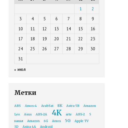
1
2
3
4
5
6
7
8
9
10
11
12
13
14
15
16
17
18
19
20
21
22
23
24
25
26
27
28
29
30
31
« ИЮЛ
Метки
8K
ABS
Amos-4
ArabSat
Astra 5B
Amazon
4K
Leo
Asus
ABS-2A
arte
ABS-2
5
5G
канал
Amazon
6G
Amos
Apple TV
3D
Astra 4A
Android