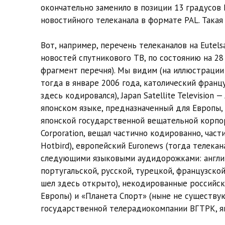
окончательно заменило в позиции 13 градусов
новостийного телеканала в формате PAL. Такая
Вот, например, перечень телеканалов на Eutelsa
новостей спутникового ТВ, по состоянию на 28
фрагмент перечня). Мы видим (на иллюстрации 
тогда в январе 2006 года, католический француз
здесь кодировался), Japan Satellite Televisio
японском языке, предназначенный для Европы,
японской государственной вещательной корпора
Corporation, вещал частично кодированно, час
Hotbird), европейский Euronews (тогда телек
следующими языковыми аудидорожками: английс
португальской, русской, турецкой, французско
шел здесь открыто), некодированные российск
Европы) и «Планета Спорт» (ныне не существу
государственной телерадиокомпании ВГТРК, яв