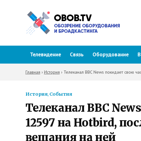
Телевидение
Связь
Оборудование
В
Главная
›
История
›
Телеканал BBC News покидает свою част
История
,
События
Телеканал BBC News
12597 на Hotbird, пос
вещания на ней