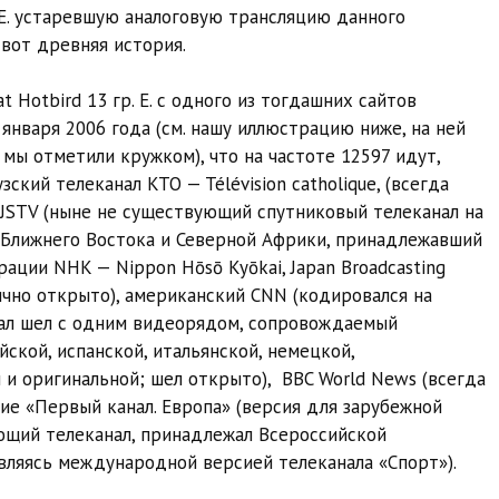
 E. устаревшую аналоговую трансляцию данного
 вот древняя история.
t Hotbird 13 гр. E. с одного из тогдашних сайтов
 января 2006 года (см. нашу иллюстрацию ниже, на ней
мы отметили кружком), что на частоте 12597 идут,
ский телеканал KTO — Télévision catholique, (всегда
n — JSTV (ныне не существующий спутниковый телеканал на
 Ближнего Востока и Северной Африки, принадлежавший
ции NHK — Nippon Hōsō Kyōkai, Japan Broadcasting
тично открыто), американский CNN (кодировался на
анал шел с одним видеорядом, сопровождаемый
кой, испанской, итальянской, немецкой,
й и оригинальной; шел открыто), BBC World News (всегда
ие «Первый канал. Европа» (версия для зарубежной
ющий телеканал, принадлежал Всероссийской
ляясь международной версией телеканала «Спорт»).