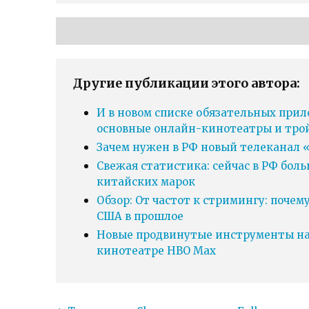
Другие публикации этого автора:
И в новом списке обязательных прил
основные онлайн-кинотеатры и тро
Зачем нужен в РФ новый телеканал «
Свежая статистика: сейчас в РФ бол
китайских марок
Обзор: От частот к стримингу: почем
США в прошлое
Новые продвинутые инструменты нав
кинотеатре HBO Max