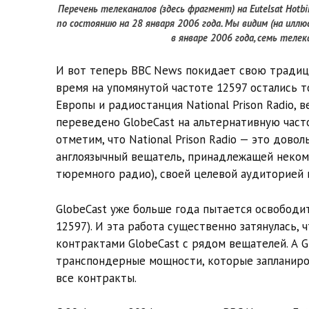
Перечень телеканалов (здесь фрагмент) на Eutelsat Hotbi
по состоянию на 28 января 2006 года. Мы видим (на ил
в январе 2006 года, семь теле
И вот теперь BBC News покидает свою традици
время на упомянутой частоте 12597 остались т
Европы и радиостанция National Prison Radio, в
переведено GlobeCast на альтернативную часто
отметим, что National Prison Radio — это дово
англоязычный вещатель, принадлежащей некомме
тюремного радио), своей целевой аудиторией
GlobeCast уже больше года пытается освободи
12597). И эта работа существенно затянулась, 
контрактами GlobeCast с рядом вещателей. А 
транспондерные мощности, которые запланиров
все контракты.