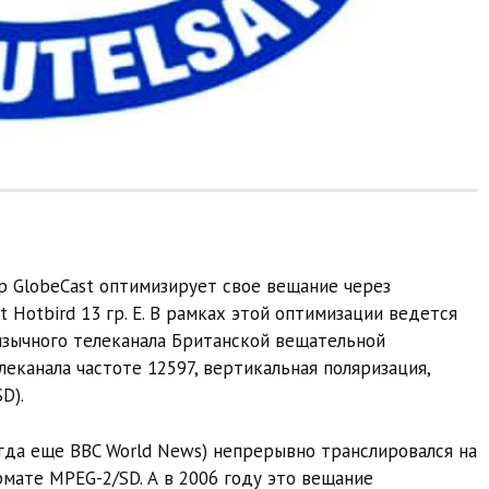
 GlobeCast оптимизирует свое вещание через
 Hotbird 13 гр. E. В рамках этой оптимизации ведется
язычного телеканала Британской вещательной
еканала частоте 12597, вертикальная поляризация,
D).
огда еще BBC World News) непрерывно транслировался на
рмате MPEG-2/SD. А в 2006 году это вещание