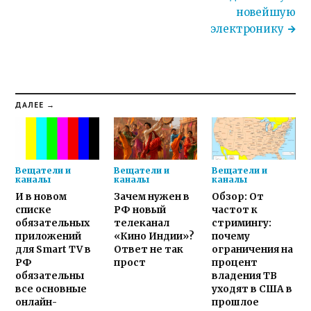
новейшую
электронику
ДАЛЕЕ →
Вещатели и
Вещатели и
Вещатели и
каналы
каналы
каналы
И в новом
Зачем нужен в
Обзор: От
списке
РФ новый
частот к
обязательных
телеканал
стримингу:
приложений
«Кино Индии»?
почему
для Smart TV в
Ответ не так
ограничения на
РФ
прост
процент
обязательны
владения ТВ
все основные
уходят в США в
онлайн-
прошлое