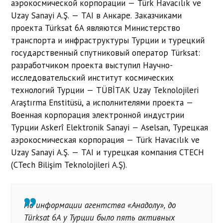
аэрокосмической корпорации — Türk Havacılık ve
Uzay Sanayi A.Ş. — TAI в Анкаре. Заказчиками
проекта Türksat 6A являются Министерство
транспорта и инфраструктуры Турции и турецкий
государственный спутниковый оператор Türksat:
разработчиком проекта выступил Научно-
исследовательский институт космических
технологий Турции — TÜBİTAK Uzay Teknolojileri
Araştırma Enstitüsü, а исполнителями проекта —
Военная корпорация электронной индустрии
Турции Askerî Elektronik Sanayi
—
Aselsan
, Турецкая
аэрокосмическая корпорация — Türk Havacılık ve
Uzay Sanayi A.Ş. — TAI и турецкая компания CTECH
(CTech Bilişim Teknolojileri A.Ş).
По информации агентства «Анадолу», до
Türksat 6A у Турции было пять активных