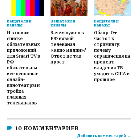
Вещатели и
Вещатели и
Вещатели и
каналы
каналы
каналы
И в новом
Зачем нужен в
Обзор: От
списке
РФ новый
частот к
обязательных
телеканал
стримингу:
приложений
«Кино Индии»?
почему
для Smart TV в
Ответ не так
ограничения на
РФ
прост
процент
обязательны
владения ТВ
все основные
уходят в США в
онлайн-
прошлое
кинотеатры и
тройка
главных
телеканалов
10 КОММЕНТАРИЕВ
Добавить комментарий →