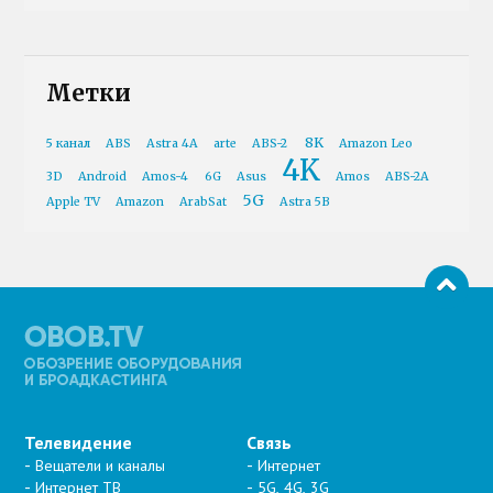
Метки
8K
5 канал
ABS
Astra 4A
arte
ABS-2
Amazon Leo
4K
3D
Android
Amos-4
6G
Asus
Amos
ABS-2A
5G
Apple TV
Amazon
ArabSat
Astra 5B
Телевидение
Связь
Вещатели и каналы
Интернет
Интернет ТВ
5G, 4G, 3G