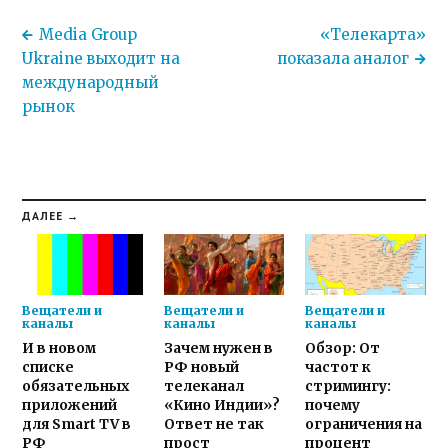
Media Group
«Телекарта»
Ukraine выходит на
показала аналог
международный
рынок
ДАЛЕЕ →
Вещатели и
Вещатели и
Вещатели и
каналы
каналы
каналы
И в новом
Зачем нужен в
Обзор: От
списке
РФ новый
частот к
обязательных
телеканал
стримингу:
приложений
«Кино Индии»?
почему
для Smart TV в
Ответ не так
ограничения на
РФ
прост
процент