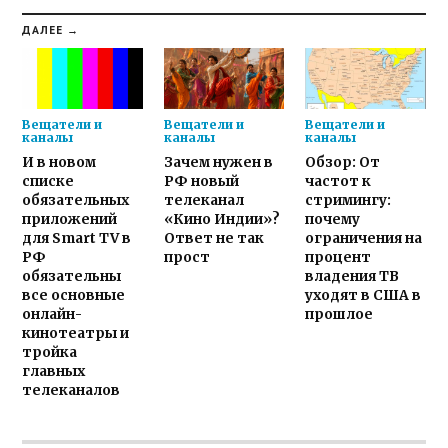
ДАЛЕЕ →
Вещатели и
Вещатели и
Вещатели и
каналы
каналы
каналы
И в новом
Зачем нужен в
Обзор: От
списке
РФ новый
частот к
обязательных
телеканал
стримингу:
приложений
«Кино Индии»?
почему
для Smart TV в
Ответ не так
ограничения на
РФ
прост
процент
обязательны
владения ТВ
все основные
уходят в США в
онлайн-
прошлое
кинотеатры и
тройка
главных
телеканалов