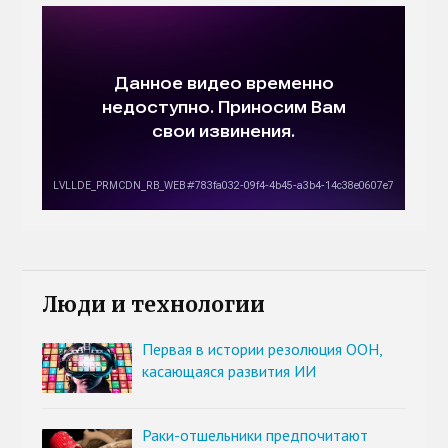
Люди и технологии
Первая в истории резолюция ООН,
касающаяся развития ИИ
Раки-отшельники предпочитают