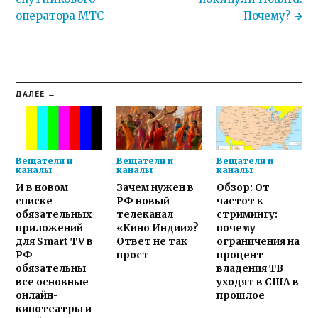
оператора МТС
Почему?
ДАЛЕЕ →
Вещатели и
Вещатели и
Вещатели и
каналы
каналы
каналы
И в новом
Зачем нужен в
Обзор: От
списке
РФ новый
частот к
обязательных
телеканал
стримингу:
приложений
«Кино Индии»?
почему
для Smart TV в
Ответ не так
ограничения на
РФ
прост
процент
обязательны
владения ТВ
все основные
уходят в США в
онлайн-
прошлое
кинотеатры и