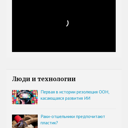
Люди и технологии
Первая в истории резолюция ООН,
касающаяся развития ИИ
Раки-отшельники предпочитают
пластик?