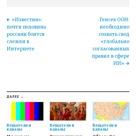
«Известия»:
Генсек ООН:
почти половина
необходимо
россиян боится
созвать свод
слежки в
«глобально
Интернете
согласованных
правил в сфере
ИИ»
ДАЛЕЕ →
Вещатели и
Вещатели и
Вещатели и
каналы
каналы
каналы