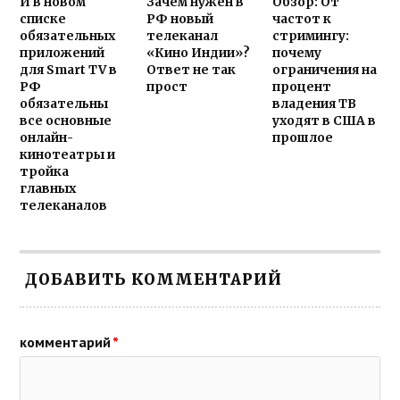
И в новом
Зачем нужен в
Обзор: От
списке
РФ новый
частот к
обязательных
телеканал
стримингу:
приложений
«Кино Индии»?
почему
для Smart TV в
Ответ не так
ограничения на
РФ
прост
процент
обязательны
владения ТВ
все основные
уходят в США в
онлайн-
прошлое
кинотеатры и
тройка
главных
телеканалов
ДОБАВИТЬ КОММЕНТАРИЙ
комментарий
*