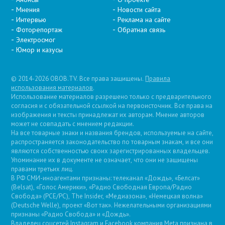
Мнения
Новости сайта
Интервью
Реклама на сайте
Фоторепортаж
Обратная связь
Электросмог
Юмор и казусы
© 2014-2026 OBOB.TV. Все права защищены.
Правила
использования материалов
.
Использование материалов разрешено только с предварительного
согласия и с обязательной ссылкой на первоисточник. Все права на
изображения и тексты принадлежат их авторам. Мнение авторов
может не совпадать с мнением редакции.
На все товарные знаки и названия брендов, используемые на сайте,
распространяется законодательство по товарным знакам, и все они
являются собственностью своих зарегистрированных владельцев.
Упоминание их в документе не означает, что они не защищены
правами третьих лиц.
В РФ СМИ-иноагентами признаны: телеканал «Дождь», «Белсат»
(Belsat), «Голос Америки», «Радио Свободная Европа/Радио
Свобода» (PCE/PC), The Insider, «Медиазона», «Немецкая волна»
(Deutsche Welle), проект «Вот так». Нежелательными организациями
признаны «Радио Свобода» и «Дождь».
Владелец соцсетей Instagram и Facebook компания Metа признана в