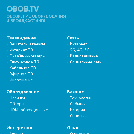
Телевидение
Связь
Вещатели и каналы
Интернет
Интернет ТВ
5G, 4G, 3G
Онлайн-кинотеатры
Радиовещание
Спутниковое ТВ
Социальные сети
Кабельное ТВ
Эфирное ТВ
Иновещание
Оборудование
Важное
Новинки
Технологии
Обзоры
События
HDMI оборудование
История
Статистика
Интересное
О нас
Анонсы
О проекте