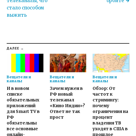
телеканалы, что
орбите
стало способом
выжить
ДАЛЕЕ →
Вещатели и
Вещатели и
Вещатели и
каналы
каналы
каналы
И в новом
Зачем нужен в
Обзор: От
списке
РФ новый
частот к
обязательных
телеканал
стримингу:
приложений
«Кино Индии»?
почему
для Smart TV в
Ответ не так
ограничения на
РФ
прост
процент
обязательны
владения ТВ
все основные
уходят в США в
онлайн-
прошлое