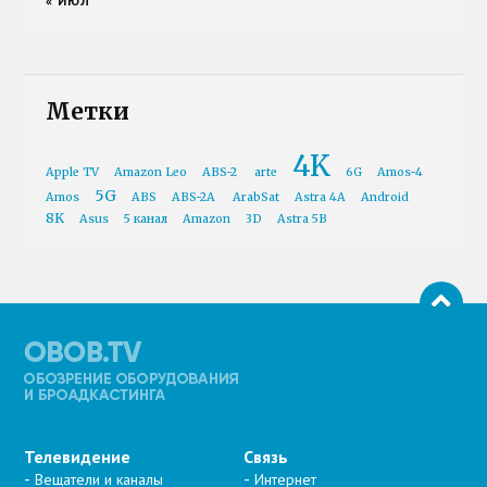
« ИЮЛ
Метки
4K
Apple TV
Amazon Leo
ABS-2
arte
6G
Amos-4
5G
Amos
ABS
ABS-2A
ArabSat
Astra 4A
Android
8K
Asus
5 канал
Amazon
3D
Astra 5B
Телевидение
Связь
Вещатели и каналы
Интернет