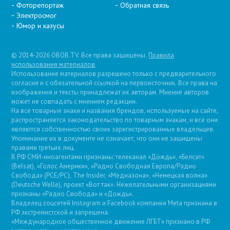
Фоторепортаж
Обратная связь
Электросмог
Юмор и казусы
© 2014-2026 OBOB.TV. Все права защищены.
Правила
использования материалов
.
Использование материалов разрешено только с предварительного
согласия и с обязательной ссылкой на первоисточник. Все права на
изображения и тексты принадлежат их авторам. Мнение авторов
может не совпадать с мнением редакции.
На все товарные знаки и названия брендов, используемые на сайте,
распространяется законодательство по товарным знакам, и все они
являются собственностью своих зарегистрированных владельцев.
Упоминание их в документе не означает, что они не защищены
правами третьих лиц.
В РФ СМИ-иноагентами признаны: телеканал «Дождь», «Белсат»
(Belsat), «Голос Америки», «Радио Свободная Европа/Радио
Свобода» (PCE/PC), The Insider, «Медиазона», «Немецкая волна»
(Deutsche Welle), проект «Вот так». Нежелательными организациями
признаны «Радио Свобода» и «Дождь».
Владелец соцсетей Instagram и Facebook компания Metа признана в
РФ экстремистской и запрещена.
«Международное общественное движение ЛГБТ» признано в РФ