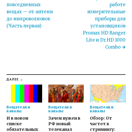
повседневных
работе
вещах — от антенн
измерительные
до микроволновок
приборы для
(Часть первая)
установщиков
Promax HD Ranger
Lite и Dr.HD 1000
Combo
ДАЛЕЕ →
Вещатели и
Вещатели и
Вещатели и
каналы
каналы
каналы
И в новом
Зачем нужен в
Обзор: От
списке
РФ новый
частот к
обязательных
телеканал
стримингу: