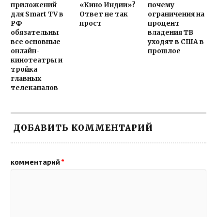
приложений
«Кино Индии»?
почему
для Smart TV в
Ответ не так
ограничения на
РФ
прост
процент
обязательны
владения ТВ
все основные
уходят в США в
онлайн-
прошлое
кинотеатры и
тройка
главных
телеканалов
ДОБАВИТЬ КОММЕНТАРИЙ
комментарий
*