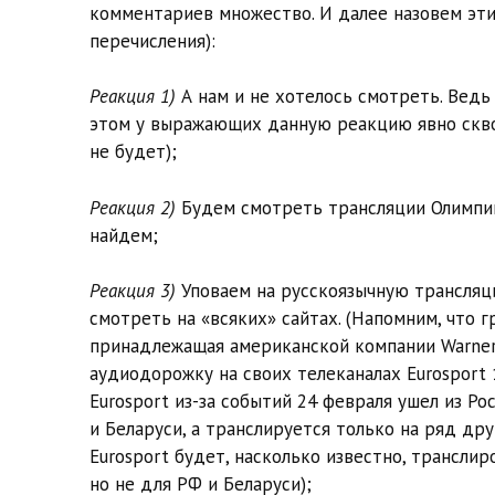
комментариев множество. И далее назовем эти
перечисления):
Реакция 1)
А нам и не хотелось смотреть. Ведь
этом у выражающих данную реакцию явно скво
не будет);
Реакция 2)
Будем смотреть трансляции Олимпийс
найдем;
Реакция 3)
Уповаем на русскоязычную трансляц
смотреть на «всяких» сайтах. (Напомним, что г
принадлежащая американской компании Warner B
аудиодорожку на своих телеканалах Eurosport 1
Eurosport из-за событий 24 февраля ушел из Р
и Беларуси, а транслируется только на ряд дру
Eurosport будет, насколько известно, трансли
но не для РФ и Беларуси);