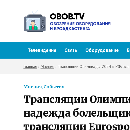
Телевидение
Связь
Оборудование
В
Главная
›
Мнения
›
Трансляции Олимпиады-2024 в РФ: вся 
Мнения
,
События
Трансляции Олимпиа
надежда болельщик
трансляции Eurospo