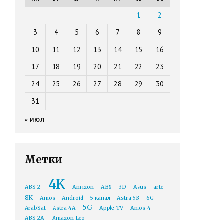
1
2
3
4
5
6
7
8
9
10
11
12
13
14
15
16
17
18
19
20
21
22
23
24
25
26
27
28
29
30
31
« ИЮЛ
Метки
4K
ABS-2
Amazon
ABS
3D
Asus
arte
8K
Amos
Android
5 канал
Astra 5B
6G
5G
ArabSat
Astra 4A
Apple TV
Amos-4
ABS-2A
Amazon Leo