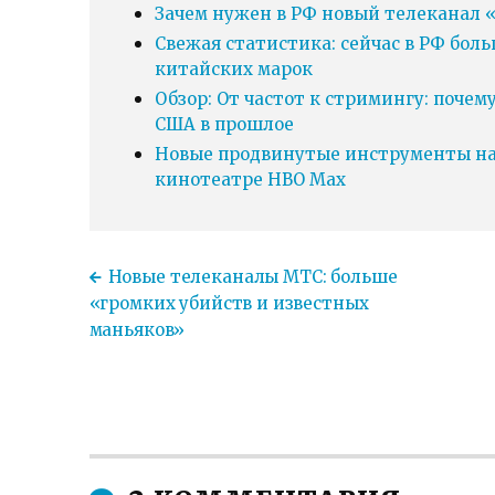
Зачем нужен в РФ новый телеканал «
Свежая статистика: сейчас в РФ бол
китайских марок
Обзор: От частот к стримингу: почем
США в прошлое
Новые продвинутые инструменты нав
кинотеатре HBO Max
Новые телеканалы МТС: больше
«громких убийств и известных
маньяков»