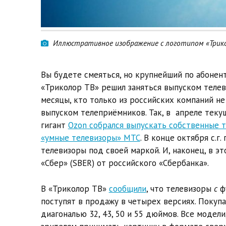
Иллюстративное изображение с логотипом «Трико
Вы будете смеяться, но крупнейший по абонен
«Триколор ТВ» решил заняться выпуском телев
месяцы, кто только из российских компаний н
выпуском телеприёмников. Так, в апреле теку
гигант
Ozon собрался выпускать собственные 
«умные телевизоры» МТС
. В конце октября с.г
телевизоры под своей маркой. И, наконец, в э
«Сбер» (SBER) от российского «Сбербанка».
В «Триколор ТВ»
сообщили
, что телевизоры
с
ф
поступят в продажу в четырех версиях. Покуп
диагональю 32, 43, 50 и 55 дюймов. Все модел