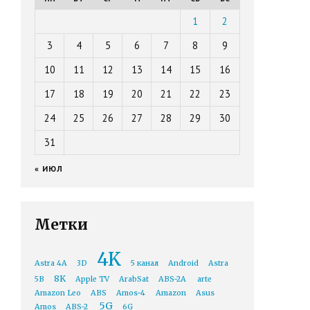
1
2
3
4
5
6
7
8
9
10
11
12
13
14
15
16
17
18
19
20
21
22
23
24
25
26
27
28
29
30
31
« ИЮЛ
Метки
4K
Astra 4A
3D
5 канал
Android
Astra
8K
5B
Apple TV
ArabSat
ABS-2A
arte
Amazon Leo
ABS
Amos-4
Amazon
Asus
5G
Amos
ABS-2
6G