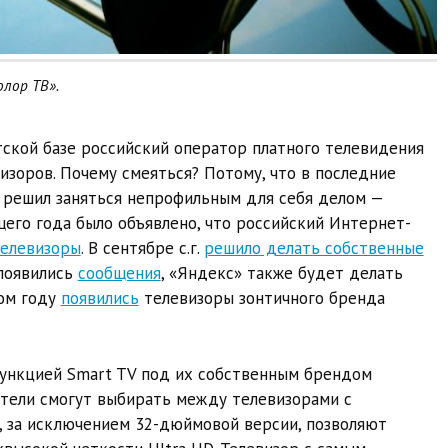
лор ТВ».
тской базе российский оператор платного телевидения
изоров. Почему смеяться? Потому, что в последние
е решил заняться непрофильным для себя делом —
щего года было объявлено, что российский Интернет-
телевизоры
. В сентябре с.г.
решило делать собственные
. появились
сообщения
, «Яндекс» также будет делать
том году
появились
телевизоры зонтичного бренда
ункцией Smart TV под их собственным брендом
атели смогут выбирать между телевизорами с
и, за исключением 32-дюймовой версии, позволяют