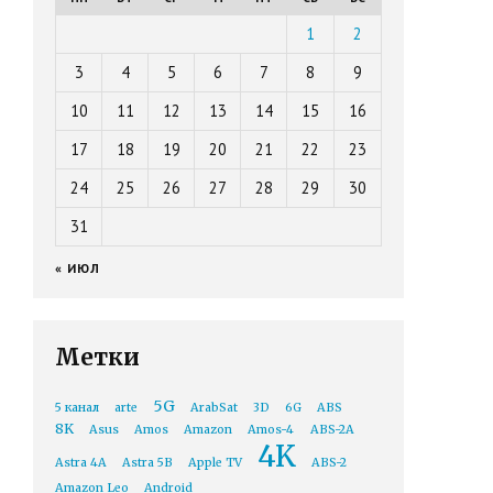
1
2
3
4
5
6
7
8
9
10
11
12
13
14
15
16
17
18
19
20
21
22
23
24
25
26
27
28
29
30
31
« ИЮЛ
Метки
5G
5 канал
arte
ArabSat
3D
6G
ABS
8K
Asus
Amos
Amazon
Amos-4
ABS-2A
4K
Astra 4A
Astra 5B
Apple TV
ABS-2
Amazon Leo
Android