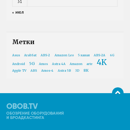
31
« ИЮЛ
Метки
Asus
ArabSat
ABS-2
Amazon Leo
5 канал
ABS-2A
6G
4K
5G
Android
Amos
Astra 4A
Amazon
arte
8K
Apple TV
ABS
Amos-4
Astra 5B
3D