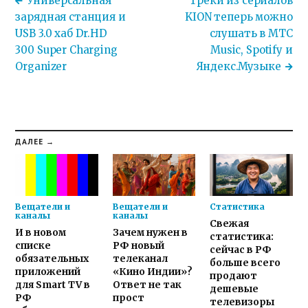
Универсальная
Треки из сериалов
зарядная станция и
KION теперь можно
USB 3.0 хаб Dr.HD
слушать в МТС
300 Super Charging
Music, Spotify и
Organizer
Яндекс.Музыке
ДАЛЕЕ →
Вещатели и
Вещатели и
Статистика
каналы
каналы
Свежая
И в новом
Зачем нужен в
статистика:
списке
РФ новый
сейчас в РФ
обязательных
телеканал
больше всего
приложений
«Кино Индии»?
продают
для Smart TV в
Ответ не так
дешевые
РФ
прост
телевизоры