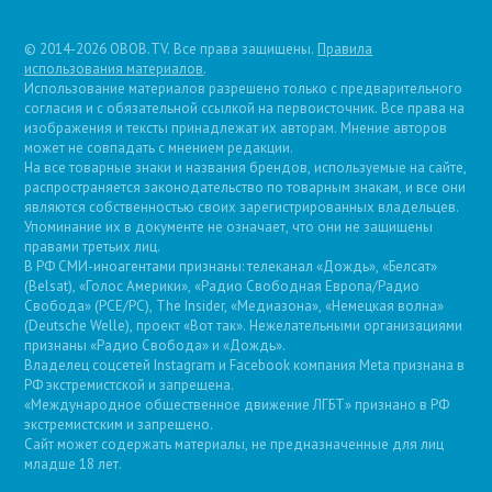
© 2014-2026 OBOB.TV. Все права защищены.
Правила
использования материалов
.
Использование материалов разрешено только с предварительного
согласия и с обязательной ссылкой на первоисточник. Все права на
изображения и тексты принадлежат их авторам. Мнение авторов
может не совпадать с мнением редакции.
На все товарные знаки и названия брендов, используемые на сайте,
распространяется законодательство по товарным знакам, и все они
являются собственностью своих зарегистрированных владельцев.
Упоминание их в документе не означает, что они не защищены
правами третьих лиц.
В РФ СМИ-иноагентами признаны: телеканал «Дождь», «Белсат»
(Belsat), «Голос Америки», «Радио Свободная Европа/Радио
Свобода» (PCE/PC), The Insider, «Медиазона», «Немецкая волна»
(Deutsche Welle), проект «Вот так». Нежелательными организациями
признаны «Радио Свобода» и «Дождь».
Владелец соцсетей Instagram и Facebook компания Metа признана в
РФ экстремистской и запрещена.
«Международное общественное движение ЛГБТ» признано в РФ
экстремистским и запрещено.
Сайт может содержать материалы, не предназначенные для лиц
младше 18 лет.