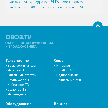
4K
Amos-4
ABS-2
Apple TV
Amos
ABS-2A
5G
8K
Android
3D
ABS
Asus
arte
Amazon
Телевидение
Связь
Вещатели и каналы
Интернет
Интернет ТВ
5G, 4G, 3G
Онлайн-кинотеатры
Радиовещание
Спутниковое ТВ
Социальные сети
Кабельное ТВ
Эфирное ТВ
Иновещание
Оборудование
Важное