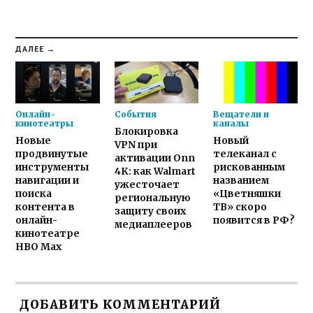
ДАЛЕЕ →
Онлайн-
События
Вещатели и
кинотеатры
каналы
Блокировка
Новые
Новый
VPN при
продвинутые
телеканал с
активации Onn
инструменты
рискованным
4K: как Walmart
навигации и
названием
ужесточает
поиска
«Цветняшки
региональную
контента в
ТВ» скоро
защиту своих
онлайн-
появится в РФ?
медиаплееров
кинотеатре
HBO Max
ДОБАВИТЬ КОММЕНТАРИЙ