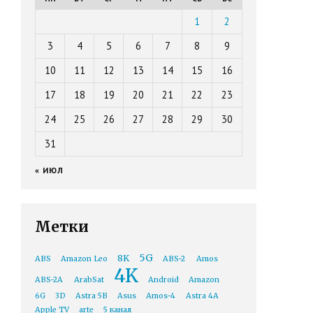
1
2
3
4
5
6
7
8
9
10
11
12
13
14
15
16
17
18
19
20
21
22
23
24
25
26
27
28
29
30
31
« ИЮЛ
Метки
5G
8K
ABS
Amazon Leo
ABS-2
Amos
4K
ABS-2A
ArabSat
Android
Amazon
6G
3D
Astra 5B
Asus
Amos-4
Astra 4A
Apple TV
arte
5 канал