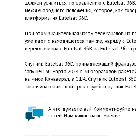
должен усилиться, по сравнению с Eutelsat 36B
международного положения, которое, как гово
платформы на Eutelsat 36D.
При этом значительная часть телеканалов на п
уже идет с находящегося там же, наряду с Eute
переключения с Eutelsat 36B на Eutelsat 36D т
Спутник Eutelsat 36D, принадлежащий французс
запущен 30 марта 2024 г. многоразовой ракето
на мысе Канаверал, в США. Спутник Eutelsat 36
заканчивающий свой срок службы спутник Eutel
А что думаете вы? Комментируйте на
сетей. Нам важно ваше мнение.