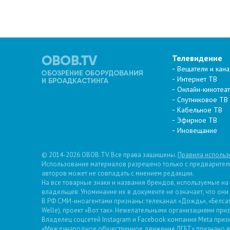
Телевидение
Вещатели и кан
Интернет ТВ
Онлайн-кинотеа
Спутниковое ТВ
Кабельное ТВ
Эфирное ТВ
Иновещание
© 2014-2026 OBOB.TV. Все права защищены.
Правила использ
Использование материалов разрешено только с предварительн
авторов может не совпадать с мнением редакции.
На все товарные знаки и названия брендов, используемые на
владельцев. Упоминание их в документе не означает, что они
В РФ СМИ-иноагентами признаны: телеканал «Дождь», «Белсат»
Welle), проект «Вот так». Нежелательными организациями пр
Владелец соцсетей Instagram и Facebook компания Metа призн
«Международное общественное движение ЛГБТ» признано в 