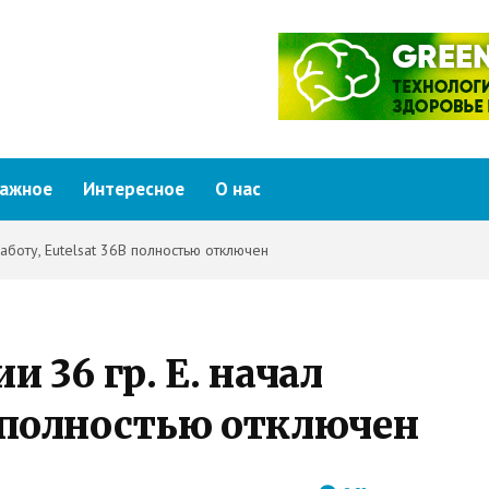
ажное
Интересное
О нас
 работу, Eutelsat 36B полностью отключен
и 36 гр. E. начал
B полностью отключен