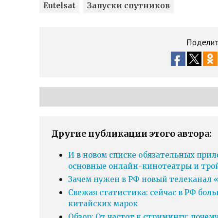
Eutelsat
Запуски спутников
Поделит
Другие публикации этого автора:
И в новом списке обязательных прил
основные онлайн-кинотеатры и тро
Зачем нужен в РФ новый телеканал «
Свежая статистика: сейчас в РФ бол
китайских марок
Обзор: От частот к стримингу: почем