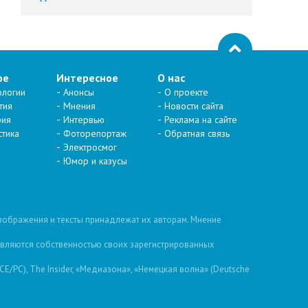
ое
Интересное
О нас
ологии
Анонсы
О проекте
тия
Мнения
Новости сайта
рия
Интервью
Реклама на сайте
стика
Фоторепортаж
Обратная связь
Электросмог
Юмор и казусы
изображения и тексты принадлежат их авторам. Мнение
 являются собственностью своих зарегистрированных
/PC), The Insider, «Медиазона», «Немецкая волна» (Deutsche