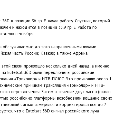
6D в позиции 36 гр. E. начал работу. Спутник, который
ючен и находится в позиции 35.9 гр. E. Работа по
еделю сентября.
на обслуживаемые до того направленными лучами
йская часть России; Кавказ; а также Африка.
этой связи произошло несколько дней назад, а именно
6B на Eutelsat 36D были переключены российские
щания «Триколор» и НТВ-ПЛЮС. Это произошло около 1
техническим причинам трансляция «Триколор» и НТВ-
утого переключения. Затем в течение двух часов (около
нутые российские платформы возобновили вещание своих
путниковый сигнал измерялся и корректироваться до 7
ется, что с Eutelsat 36D сигнал российского луча