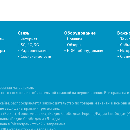
Связь
Оборудование
Важн
алы
Интернет
Новинки
Техн
5G, 4G, 3G
Обзоры
Собы
тры
Радиовещание
HDMI оборудование
Исто
Социальные сети
Стати
ования материалов
.
ого согласия и с обязательной ссылкой на первоисточник. Все права на 
 сайте, распространяется законодательство по товарным знакам, и все они
 не защищены правами третьих лиц.
 (Belsat), «Голос Америки», «Радио Свободная Европа/Радио Свобода» (PCE
изнаны «Радио Свобода» и «Дождь».
ана в РФ экстремистской и запрещена.
РФ экстремистским и запрещено.