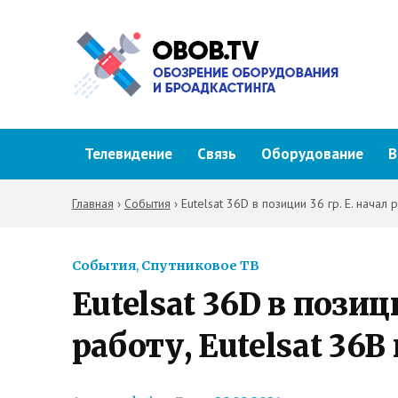
Телевидение
Связь
Оборудование
В
Главная
›
События
›
Eutelsat 36D в позиции 36 гр. E. начал
События
,
Спутниковое ТВ
Eutelsat 36D в позици
работу, Eutelsat 36