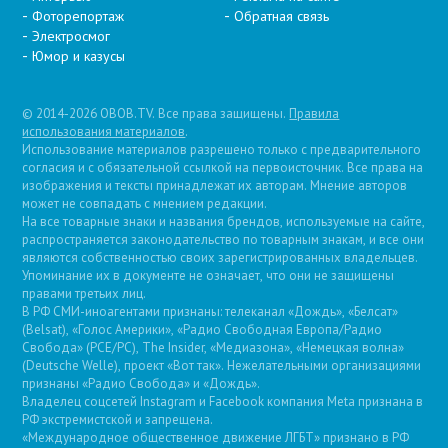
Фоторепортаж
Обратная связь
Электросмог
Юмор и казусы
© 2014-2026 OBOB.TV. Все права защищены.
Правила
использования материалов
.
Использование материалов разрешено только с предварительного
согласия и с обязательной ссылкой на первоисточник. Все права на
изображения и тексты принадлежат их авторам. Мнение авторов
может не совпадать с мнением редакции.
На все товарные знаки и названия брендов, используемые на сайте,
распространяется законодательство по товарным знакам, и все они
являются собственностью своих зарегистрированных владельцев.
Упоминание их в документе не означает, что они не защищены
правами третьих лиц.
В РФ СМИ-иноагентами признаны: телеканал «Дождь», «Белсат»
(Belsat), «Голос Америки», «Радио Свободная Европа/Радио
Свобода» (PCE/PC), The Insider, «Медиазона», «Немецкая волна»
(Deutsche Welle), проект «Вот так». Нежелательными организациями
признаны «Радио Свобода» и «Дождь».
Владелец соцсетей Instagram и Facebook компания Metа признана в
РФ экстремистской и запрещена.
«Международное общественное движение ЛГБТ» признано в РФ