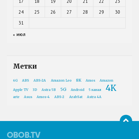
17
18
19
20
21
22
23
24
25
26
27
28
29
30
31
« ИЮЛ
Метки
8K
6G
ABS
ABS-2A
Amazon Leo
Amos
Amazon
4K
5G
Apple TV
3D
Astra 5B
Android
5 канал
arte
Asus
Amos-4
ABS-2
ArabSat
Astra 4A