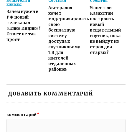
Вещатели и
События
События
каналы
Австралия
Успеет ли
Зачем нужен в
хочет
Казахстан
РФ новый
модернизировать
построить
телеканал
свою
новый
«Кино Индии»?
бесплатную
вещательный
Ответ не так
систему
спутник, пока
прост
доступа к
не выйдут из
спутниковому
строя два
ТВ для
старых?
жителей
отдаленных
районов
ДОБАВИТЬ КОММЕНТАРИЙ
комментарий
*