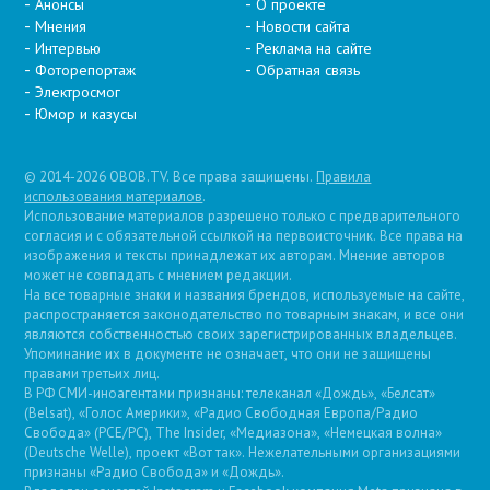
Анонсы
О проекте
Мнения
Новости сайта
Интервью
Реклама на сайте
Фоторепортаж
Обратная связь
Электросмог
Юмор и казусы
© 2014-2026 OBOB.TV. Все права защищены.
Правила
использования материалов
.
Использование материалов разрешено только с предварительного
согласия и с обязательной ссылкой на первоисточник. Все права на
изображения и тексты принадлежат их авторам. Мнение авторов
может не совпадать с мнением редакции.
На все товарные знаки и названия брендов, используемые на сайте,
распространяется законодательство по товарным знакам, и все они
являются собственностью своих зарегистрированных владельцев.
Упоминание их в документе не означает, что они не защищены
правами третьих лиц.
В РФ СМИ-иноагентами признаны: телеканал «Дождь», «Белсат»
(Belsat), «Голос Америки», «Радио Свободная Европа/Радио
Свобода» (PCE/PC), The Insider, «Медиазона», «Немецкая волна»
(Deutsche Welle), проект «Вот так». Нежелательными организациями
признаны «Радио Свобода» и «Дождь».