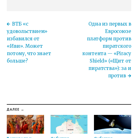
ВТБ «с
Одна из первых в
удовольствием»
Евросоюзе
избавился от
платформ против
«Иви». Может
пиратского
потому, что знает
контента — «Piracy
больше?
Shield» («Щит от
пиратства»): за и
против
ДАЛЕЕ →