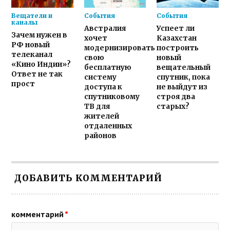
Вещатели и
События
События
каналы
Австралия
Успеет ли
Зачем нужен в
хочет
Казахстан
РФ новый
модернизировать
построить
телеканал
свою
новый
«Кино Индии»?
бесплатную
вещательный
Ответ не так
систему
спутник, пока
прост
доступа к
не выйдут из
спутниковому
строя два
ТВ для
старых?
жителей
отдаленных
районов
ДОБАВИТЬ КОММЕНТАРИЙ
комментарий
*