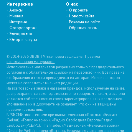
Интересное
О нас
Анонсы
О проекте
Мнения
Новости сайта
Интервью
Реклама на сайте
Фоторепортаж
Обратная связь
Электросмог
Юмор и казусы
© 2014-2026 OBOB.TV. Все права защищены.
Правила
использования материалов
.
Использование материалов разрешено только с предварительного
согласия и с обязательной ссылкой на первоисточник. Все права на
изображения и тексты принадлежат их авторам. Мнение авторов
может не совпадать с мнением редакции.
На все товарные знаки и названия брендов, используемые на сайте,
распространяется законодательство по товарным знакам, и все они
являются собственностью своих зарегистрированных владельцев.
Упоминание их в документе не означает, что они не защищены
правами третьих лиц.
В РФ СМИ-иноагентами признаны: телеканал «Дождь», «Белсат»
(Belsat), «Голос Америки», «Радио Свободная Европа/Радио
Свобода» (PCE/PC), The Insider, «Медиазона», «Немецкая волна»
(Deutsche Welle), проект «Вот так». Нежелательными организациями