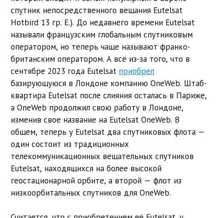
спутник непосредственного вещания Eutelsat
Hotbird 13 гр. Е.). До недавнего времени Eutelsat
называли французским глобальным спутниковым
оператором, но теперь чаще называют франко-
британским оператором. А всё из-за того, что в
сентябре 2023 года Eutelsat
приобрел
базирующуюся в Лондоне компанию OneWeb. Штаб-
квартира Eutelsat после слияния осталась в Париже,
а OneWeb продолжил свою работу в Лондоне,
изменив свое название на Eutelsat OneWeb. В
общем, теперь у Eutelsat два спутниковых флота —
один состоит из традиционных
телекоммуникационных вещательных спутников
Eutelsat, находящихся на более высокой
геостационарной орбите, а второй — флот из
низкоорбитальных спутников для OneWeb.
Считается, что с приобретением её Eutelsat, у