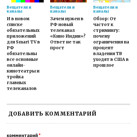
Вещатели и
Вещатели и
Вещатели и
каналы
каналы
каналы
И в новом
Зачем нужен в
Обзор: От
списке
РФ новый
частот к
обязательных
телеканал
стримингу:
приложений
«Кино Индии»?
почему
для Smart TV в
Ответ не так
ограничения на
РФ
прост
процент
обязательны
владения ТВ
все основные
уходят в США в
онлайн-
прошлое
кинотеатры и
тройка
главных
телеканалов
ДОБАВИТЬ КОММЕНТАРИЙ
комментарий
*