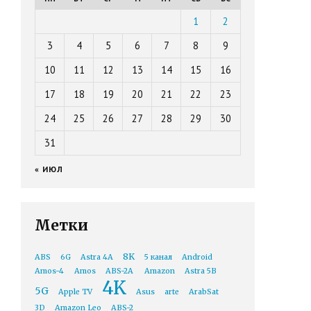
1
2
3
4
5
6
7
8
9
10
11
12
13
14
15
16
17
18
19
20
21
22
23
24
25
26
27
28
29
30
31
« ИЮЛ
Метки
8K
ABS
6G
Astra 4A
5 канал
Android
Amos-4
Amos
ABS-2A
Amazon
Astra 5B
4K
5G
Apple TV
Asus
arte
ArabSat
3D
Amazon Leo
ABS-2