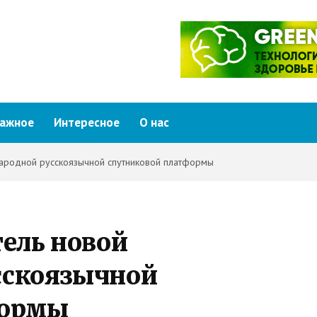
ажное
Интересное
О нас
ародной русскоязычной спутниковой платформы
ель новой
сскоязычной
формы