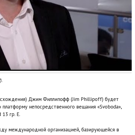
).
исхождения) Джим Филлипофф (Jim Phillipoff) будет
ю платформу непосредственного вещания «Svoboda»,
13 гр. Е.
жду международной организацией, базирующейся в