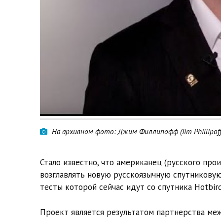
На архивном фото: Джим Филлипофф (Jim Phillipoff
Стало известно, что американец (русского про
возглавлять новую русскоязычную спутникову
тесты которой сейчас идут со спутника Hotbird 
Проект является результатом партнерства ме