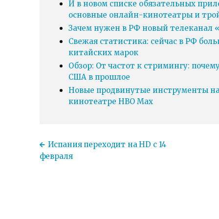
И в новом списке обязательных прил
основные онлайн-кинотеатры и тро
Зачем нужен в РФ новый телеканал «
Свежая статистика: сейчас в РФ бол
китайских марок
Обзор: От частот к стримингу: почем
США в прошлое
Новые продвинутые инструменты нав
кинотеатре HBO Max
Испания переходит на HD с 14
февраля