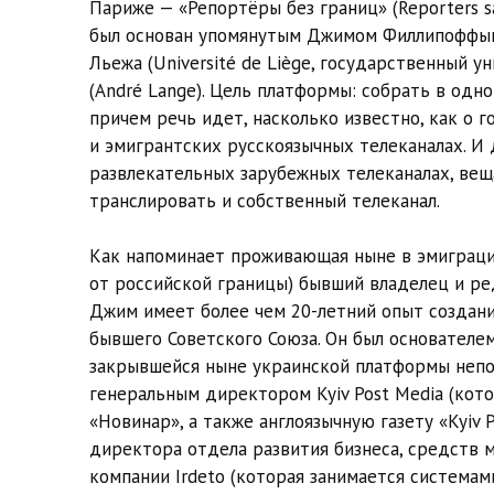
Париже — «Репортёры без границ» (Reporters s
был основан упомянутым Джимом Филлипоффым
Льежа (Université de Liège, государственный 
(André Lange). Цель платформы: собрать в одн
причем речь идет, насколько известно, как о 
и эмигрантских русскоязычных телеканалах. И
развлекательных зарубежных телеканалах, вещ
транслировать и собственный телеканал.
Как напоминает проживающая ныне в эмиграции
от российской границы) бывший владелец и ре
Джим имеет более чем 20-летний опыт создани
бывшего Советского Союза. Он был основателем
закрывшейся ныне украинской платформы непо
генеральным директором Kyiv Post Media (кот
«Новинар», а также англоязычную газету «Kyiv 
директора отдела развития бизнеса, средств 
компании Irdeto (которая занимается системам