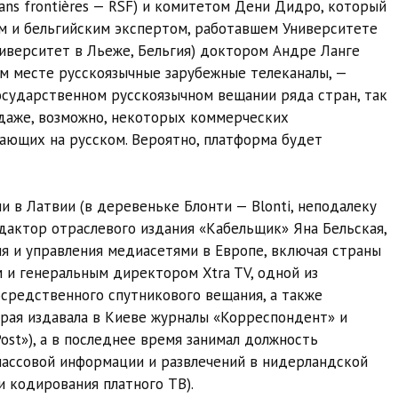
ans frontières — RSF) и комитетом Дени Дидро, который
 и бельгийским экспертом, работавшем Университете
университет в Льеже, Бельгия) доктором Андре Ланге
ом месте русскоязычные зарубежные телеканалы, —
государственном русскоязычном вещании ряда стран, так
 даже, возможно, некоторых коммерческих
ающих на русском. Вероятно, платформа будет
 в Латвии (в деревеньке Блонти — Blonti, неподалеку
дактор отраслевого издания «Кабельщик» Яна Бельская,
я и управления медиасетями в Европе, включая страны
 и генеральным директором Xtra TV, одной из
средственного спутникового вещания, а также
орая издавала в Киеве журналы «Корреспондент» и
Post»), а в последнее время занимал должность
массовой информации и развлечений в нидерландской
и кодирования платного ТВ).